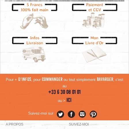
Pour +
D'INFOS
, pour
COMMANDER
ou tout simplement
BAVARDER
, c'est
au
+33 6 30 08 01 01
ICI
ou >
Suivez-moi sur
A PROPOS
SUIVEZ-MOI