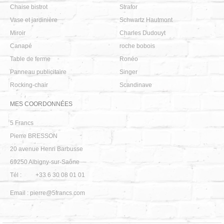
Chaise bistrot
Strafor
Vase et jardinière
Schwartz Hautmont
Miroir
Charles Dudouyt
Canapé
roche bobois
Table de ferme
Ronéo
Panneau publicitaire
Singer
Rocking-chair
Scandinave
MES COORDONNÉES
5 Francs
Pierre BRESSON
20 avenue Henri Barbusse
69250
Albigny-sur-Saône
Tél :
+33 6 30 08 01 01
Email :
pierre@5francs.com