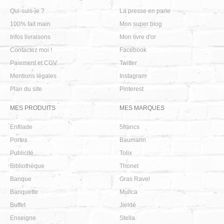
Qui-suis-je ?
La presse en parle
100% fait main
Mon super blog
Infos livraisons
Mon livre d'or
Contactez moi !
Facebook
Paiement et CGV
Twitter
Mentions légales
Instagram
Plan du site
Pinterest
MES PRODUITS
MES MARQUES
Enfilade
5francs
Portes
Baumann
Publicité
Tolix
Bibliothèque
Thonet
Banque
Gras Ravel
Banquette
Mullca
Buffet
Jieldé
Enseigne
Stella