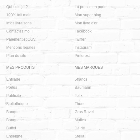
Qui-suis-je ?
La presse en parle
100% fait main
Mon super blog
Infos livraisons
Mon livre d'or
Contactez moi !
Facebook
Paiement et CGV
Twitter
Mentions légales
Instagram
Plan du site
Pinterest
MES PRODUITS
MES MARQUES
Enfilade
5francs
Portes
Baumann
Publicité
Tolix
Bibliothèque
Thonet
Banque
Gras Ravel
Banquette
Mullca
Buffet
Jieldé
Enseigne
Stella