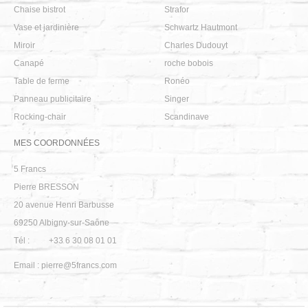
Chaise bistrot
Strafor
Vase et jardinière
Schwartz Hautmont
Miroir
Charles Dudouyt
Canapé
roche bobois
Table de ferme
Ronéo
Panneau publicitaire
Singer
Rocking-chair
Scandinave
MES COORDONNÉES
5 Francs
Pierre BRESSON
20 avenue Henri Barbusse
69250
Albigny-sur-Saône
Tél :
+33 6 30 08 01 01
Email :
pierre@5francs.com