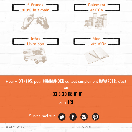
Pour +
D'INFOS
, pour
COMMANDER
ou tout simplement
BAVARDER
, c'est
au
+33 6 30 08 01 01
ICI
ou >
Suivez-moi sur
A PROPOS
SUIVEZ-MOI