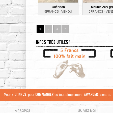
Guéridon
Meuble 2CV gri
5FRANCS -
VENDU
5FRANCS -
VEN
»
1
2
3
Infos très utiles !
Pour +
D'INFOS
, pour
COMMANDER
ou tout simplement
BAVARDER
, c'est au
A PROPOS
SUIVEZ-MOI