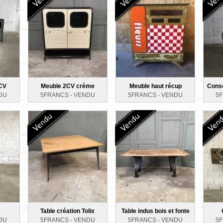
CV
Meuble 2CV crème
Meuble haut récup
Conso
DU
5FRANCS -
VENDU
5FRANCS -
VENDU
5
Table création Tolix
Table indus bois et fonte
DU
5FRANCS -
VENDU
5FRANCS -
VENDU
5