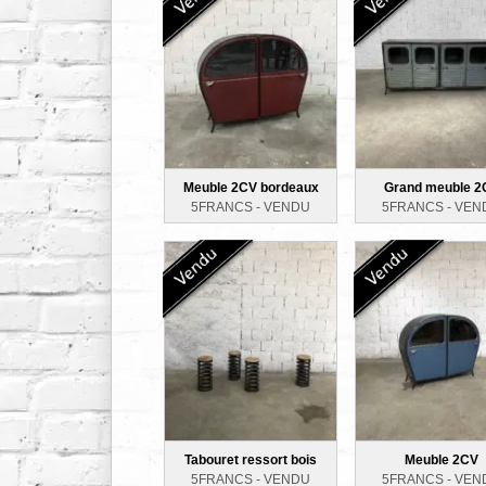
Meuble 2CV bordeaux
Grand meuble 2
5FRANCS -
VENDU
5FRANCS -
VEN
Tabouret ressort bois
Meuble 2CV
5FRANCS -
VENDU
5FRANCS -
VEN