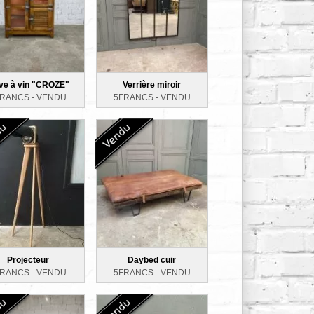
ve à vin "CROZE"
Verrière miroir
FRANCS -
VENDU
5FRANCS -
VENDU
Projecteur
Daybed cuir
FRANCS -
VENDU
5FRANCS -
VENDU