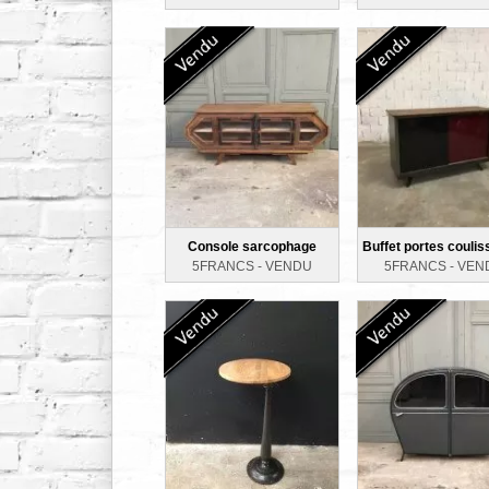
Console sarcophage
Buffet portes couli
5FRANCS -
VENDU
5FRANCS -
VEN