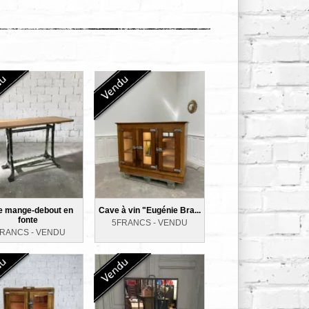
e mange-debout en
Cave à vin "Eugénie Bra...
fonte
5FRANCS -
VENDU
FRANCS -
VENDU