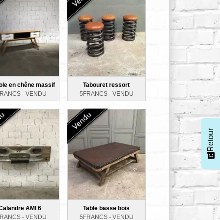
le en chêne massif
Tabouret ressort
FRANCS -
VENDU
5FRANCS -
VENDU
Retour
Calandre AMI 6
Table basse bois
FRANCS -
VENDU
5FRANCS -
VENDU