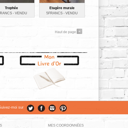
Trophée
Etagère murale
FRANCS -
VENDU
5FRANCS -
VENDU
Haut de page
Suivez-moi sur
S
MES COORDONNÉES