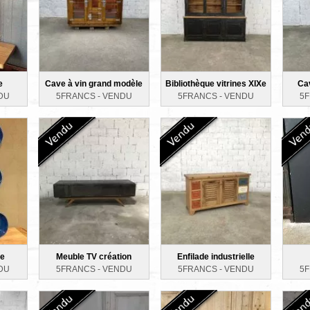
e
Cave à vin grand modèle
Bibliothèque vitrines XIXe
Ca
DU
5FRANCS -
VENDU
5FRANCS -
VENDU
5
se
Meuble TV création
Enfilade industrielle
DU
5FRANCS -
VENDU
5FRANCS -
VENDU
5