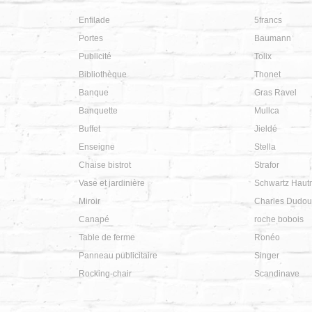
Enfilade
5francs
Portes
Baumann
Publicité
Tolix
Bibliothèque
Thonet
Banque
Gras Ravel
Banquette
Mullca
Buffet
Jieldé
Enseigne
Stella
Chaise bistrot
Strafor
Vase et jardinière
Schwartz Haut
Miroir
Charles Dudou
Canapé
roche bobois
Table de ferme
Ronéo
Panneau publicitaire
Singer
Rocking-chair
Scandinave