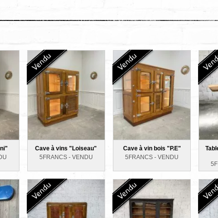
ni"
Cave à vins "Loiseau"
Cave à vin bois "P.E"
Tabl
DU
5FRANCS -
VENDU
5FRANCS -
VENDU
5