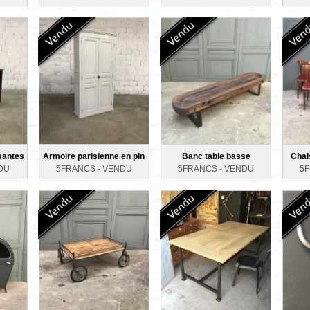
ssantes
Armoire parisienne en pin
Banc table basse
Chai
DU
5FRANCS -
VENDU
5FRANCS -
VENDU
5