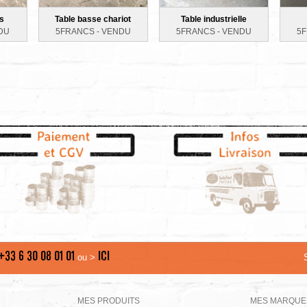
s
Table basse chariot
Table industrielle
DU
5FRANCS -
VENDU
5FRANCS -
VENDU
5
+33 6 30 08 01 01
ICI
ou >
MES PRODUITS
MES MARQUE