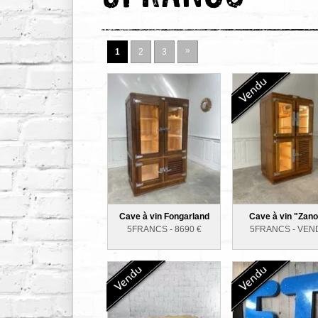
»
1
2
3
Cave à vin Fongarland
Cave à vin "Zano
5FRANCS -
8690
€
5FRANCS -
VEN