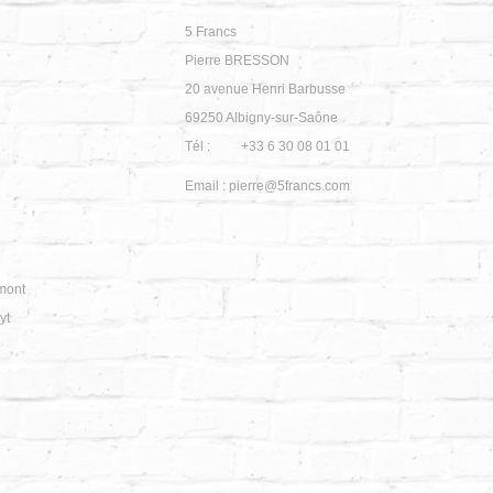
5 Francs
Pierre BRESSON
20 avenue Henri Barbusse
69250
Albigny-sur-Saône
Tél :
+33 6 30 08 01 01
Email :
pierre@5francs.com
mont
yt