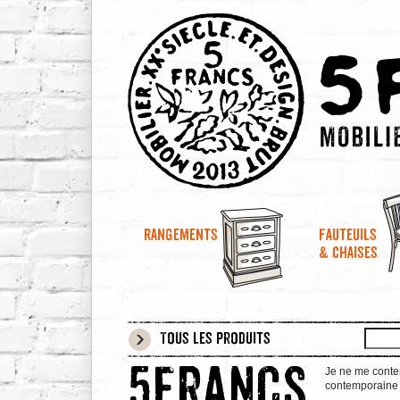
Rangements
Fauteuils
& chaises
Tous les produits
Je ne me conten
5francs
contemporaine e