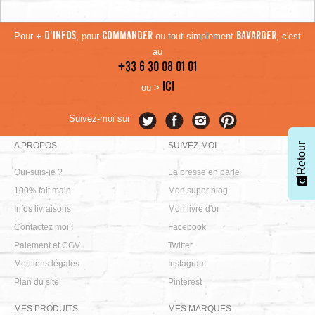
Pour +
D'INFOS
, pour
COMMANDER
ou tout simplement
BAVARDER
, c'est
au
+33 6 30 08 01 01
ICI
ou >
Suivez-moi sur
A PROPOS
SUIVEZ-MOI
Retour
Qui-suis-je ?
La presse en parle
100% fait main
Mon super blog
Infos livraisons
Mon livre d'or
Contactez moi !
Facebook
Paiement et CGV
Twitter
Mentions légales
Instagram
Plan du site
Pinterest
MES PRODUITS
MES MARQUES