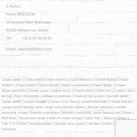
5 Francs
Pierre BRESSON
20 avenue Henri Barbusse
69250
Albigny-sur-Saône
Tél :
+33 6 30 08 01 01
Email :
pierre@5francs.com
|
|
|
|
|
Chaise atelier
Chaise BAO
chaise bistrot
Chaise Biénaise
Chaise Mullca
Chaise
|
|
|
|
|
Multipl’s
chaise métal
Chaise Nicolle
chaise scandinave
Chaise Singer
Chaise
|
|
|
|
|
Singer pied Eiffel
Chaise usine
Chariot suroy
chariot usine
Coffre-fort
Couleur canon
Sélectionnez
Nous évaluons votre expérience ?
|
|
|
|
|
de fusil
Déco Industrielle
enfilade scandinave
Fauteuil club ancien
Gamelle atelier
une
|
|
|
|
|
Lampe atelier
Lampe emaillée
Lampe Gras Ravel
Lampe industrielle
Lampe Mazda
option
|
|
|
|
Lampe Sanfil
Meuble atelier range outil
Meuble clapets
Meuble industriel
meuble
de
|
|
|
|
|
présentoir vintage
Meuble scandinave
Mobiliers industriels
paire fauteuil club
Patine
1
|
|
|
|
|
Pied fonte
Suspension atelier
table en chêne vintage
Table Tolix
Tabouret Singer
Pas très bien
Très bonne
à
|
|
|
|
|
Tolix FT5
Usine
Vestiaire atelier
Vestiaire deux portes
Vestiaire Strafor
Xavier
5
Pauchard
Suivant
,