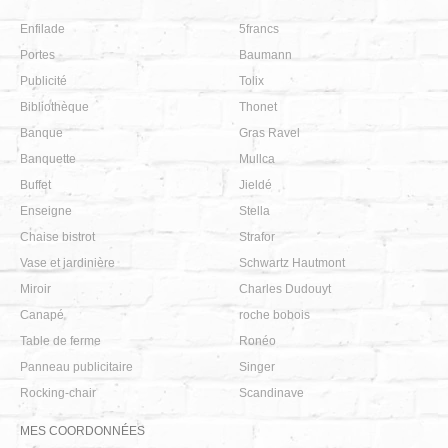
Enfilade
5francs
Portes
Baumann
Publicité
Tolix
Bibliothèque
Thonet
Banque
Gras Ravel
Banquette
Mullca
Buffet
Jieldé
Enseigne
Stella
Chaise bistrot
Strafor
Vase et jardinière
Schwartz Hautmont
Miroir
Charles Dudouyt
Canapé
roche bobois
Table de ferme
Ronéo
Panneau publicitaire
Singer
Rocking-chair
Scandinave
MES COORDONNÉES