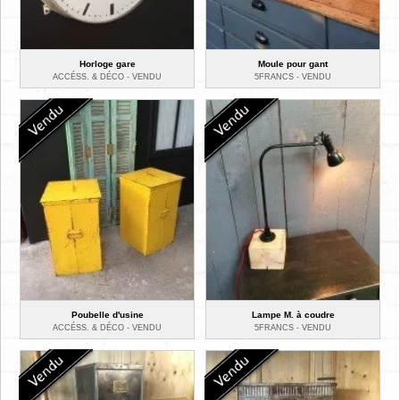
Horloge gare
Moule pour gant
ACCÉSS. & DÉCO -
VENDU
5FRANCS -
VENDU
Poubelle d'usine
Lampe M. à coudre
ACCÉSS. & DÉCO -
VENDU
5FRANCS -
VENDU