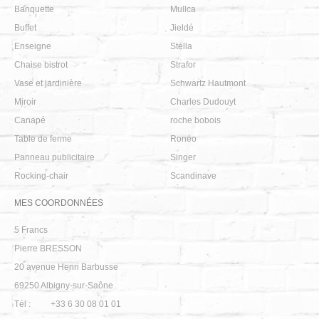
Banquette
Mullca
Buffet
Jieldé
Enseigne
Stella
Chaise bistrot
Strafor
Vase et jardinière
Schwartz Hautmont
Miroir
Charles Dudouyt
Canapé
roche bobois
Table de ferme
Ronéo
Panneau publicitaire
Singer
Rocking-chair
Scandinave
MES COORDONNÉES
5 Francs
Pierre BRESSON
20 avenue Henri Barbusse
69250
Albigny-sur-Saône
Tél :
+33 6 30 08 01 01