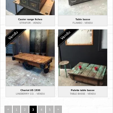
Casier range fiches
Table basse
STRAFOR -
VENDU
FLAMBO -
VENDU
Chariot US 1930
Palette table basse
LINEBERRY CO. -
VENDU
TABLE BASSE -
VENDU
«
»
1
2
3
4
5