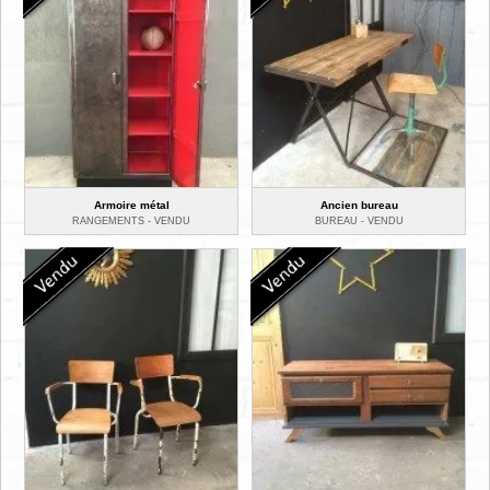
Armoire métal
Ancien bureau
RANGEMENTS -
VENDU
BUREAU -
VENDU