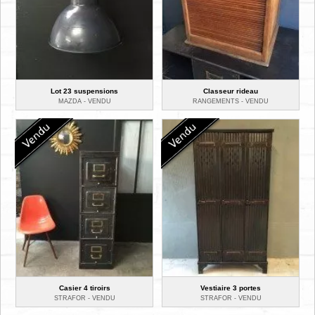
Lot 23 suspensions
Classeur rideau
MAZDA -
VENDU
RANGEMENTS -
VENDU
Casier 4 tiroirs
Vestiaire 3 portes
STRAFOR -
VENDU
STRAFOR -
VENDU