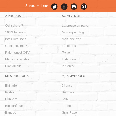
Suivez-moi sur
A PROPOS
SUIVEZ-MOI
Qui-suis-je ?
La presse en parle
100% fait main
Mon super blog
Infos livraisons
Mon livre d'or
Contactez moi !
Facebook
Paiement et CGV
Twitter
Mentions légales
Instagram
Plan du site
Pinterest
MES PRODUITS
MES MARQUES
Enfilade
5francs
Portes
Baumann
Publicité
Tolix
Bibliothèque
Thonet
Banque
Gras Ravel