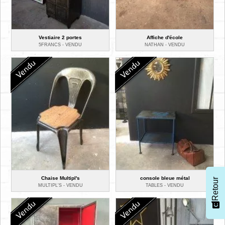
Vestiaire 2 portes
Affiche d'école
5FRANCS -
VENDU
NATHAN -
VENDU
Chaise Multipl's
console bleue métal
Retour
MULTIPL'S -
VENDU
TABLES -
VENDU