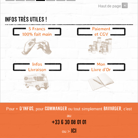
Haut de page
Infos très utiles !
Pour +
D'INFOS
, pour
COMMANDER
ou tout simplement
BAVARDER
, c'est
au
+33 6 30 08 01 01
ICI
ou >