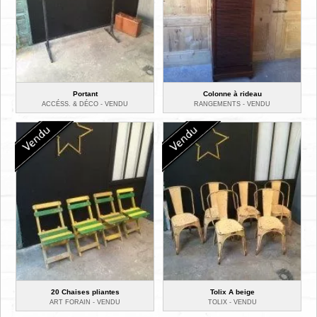
Portant
Colonne à rideau
ACCÉSS. & DÉCO -
VENDU
RANGEMENTS -
VENDU
20 Chaises pliantes
Tolix A beige
ART FORAIN -
VENDU
TOLIX -
VENDU