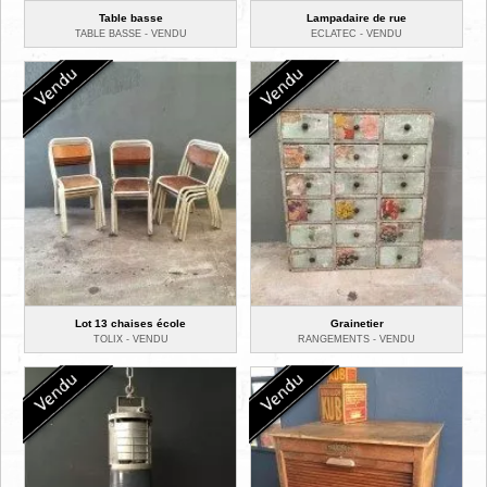
Table basse
Lampadaire de rue
TABLE BASSE -
VENDU
ECLATEC -
VENDU
Lot 13 chaises école
Grainetier
TOLIX -
VENDU
RANGEMENTS -
VENDU