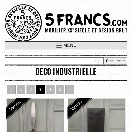
deco industrielle
«
»
1
2
3
4
5