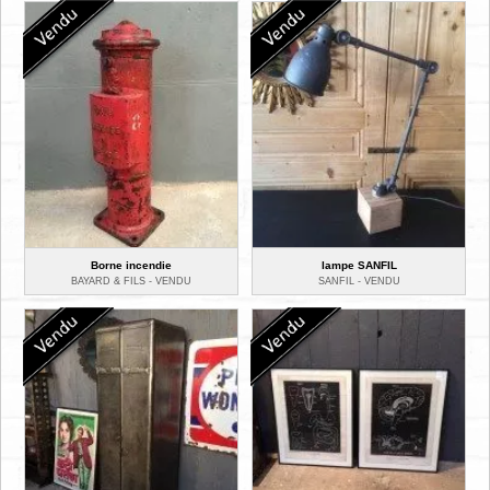
Borne incendie
lampe SANFIL
BAYARD & FILS -
VENDU
SANFIL -
VENDU