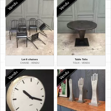
Lot 6 chaises
Table Tolix
CHAISE -
VENDU
TOLIX -
VENDU