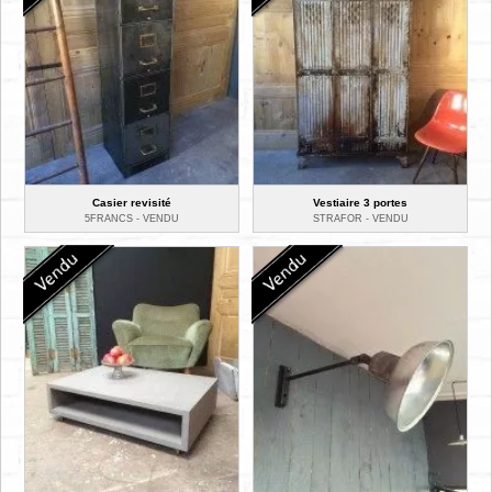
Casier revisité
Vestiaire 3 portes
5FRANCS -
VENDU
STRAFOR -
VENDU