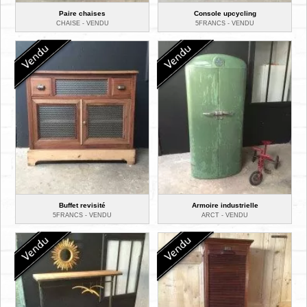
Paire chaises
Console upcycling
CHAISE -
VENDU
5FRANCS -
VENDU
Buffet revisité
Armoire industrielle
5FRANCS -
VENDU
ARCT -
VENDU