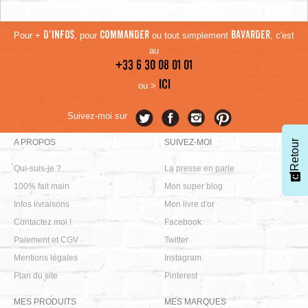
Pour +
D'INFOS
, pour
COMMANDER
ou tout simplement
BAVARDER
, c'est
au
+33 6 30 08 01 01
ICI
ou >
Suivez-moi sur
A PROPOS
SUIVEZ-MOI
Retour
Qui-suis-je ?
La presse en parle
100% fait main
Mon super blog
Infos livraisons
Mon livre d'or
Contactez moi !
Facebook
Paiement et CGV
Twitter
Mentions légales
Instagram
Plan du site
Pinterest
MES PRODUITS
MES MARQUES