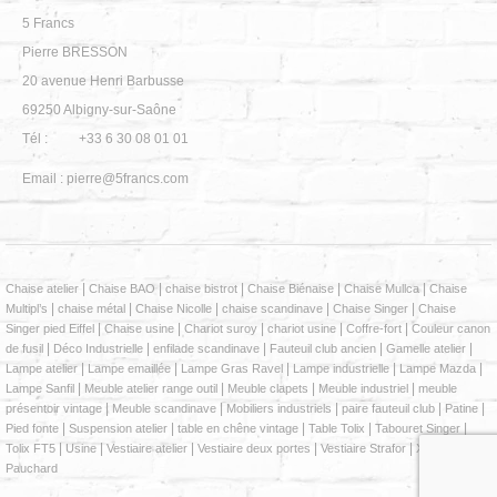
5 Francs
Pierre BRESSON
20 avenue Henri Barbusse
69250
Albigny-sur-Saône
Tél :
+33 6 30 08 01 01
Email :
pierre@5francs.com
|
|
|
|
|
Chaise atelier
Chaise BAO
chaise bistrot
Chaise Biénaise
Chaise Mullca
Chaise
|
|
|
|
|
Multipl’s
chaise métal
Chaise Nicolle
chaise scandinave
Chaise Singer
Chaise
|
|
|
|
|
Singer pied Eiffel
Chaise usine
Chariot suroy
chariot usine
Coffre-fort
Couleur canon
Sélectionnez
Nous évaluons votre expérience ?
|
|
|
|
|
de fusil
Déco Industrielle
enfilade scandinave
Fauteuil club ancien
Gamelle atelier
une
|
|
|
|
|
Lampe atelier
Lampe emaillée
Lampe Gras Ravel
Lampe industrielle
Lampe Mazda
option
|
|
|
|
Lampe Sanfil
Meuble atelier range outil
Meuble clapets
Meuble industriel
meuble
de
|
|
|
|
|
présentoir vintage
Meuble scandinave
Mobiliers industriels
paire fauteuil club
Patine
1
|
|
|
|
|
Pied fonte
Suspension atelier
table en chêne vintage
Table Tolix
Tabouret Singer
Pas très bien
Très bonne
à
|
|
|
|
|
Tolix FT5
Usine
Vestiaire atelier
Vestiaire deux portes
Vestiaire Strafor
Xavier
5
Pauchard
Suivant
,