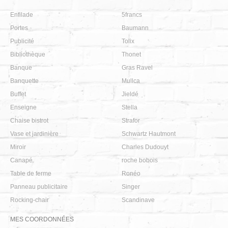
Enfilade
5francs
Portes
Baumann
Publicité
Tolix
Bibliothèque
Thonet
Banque
Gras Ravel
Banquette
Mullca
Buffet
Jieldé
Enseigne
Stella
Chaise bistrot
Strafor
Vase et jardinière
Schwartz Hautmont
Miroir
Charles Dudouyt
Canapé
roche bobois
Table de ferme
Ronéo
Panneau publicitaire
Singer
Rocking-chair
Scandinave
MES COORDONNÉES