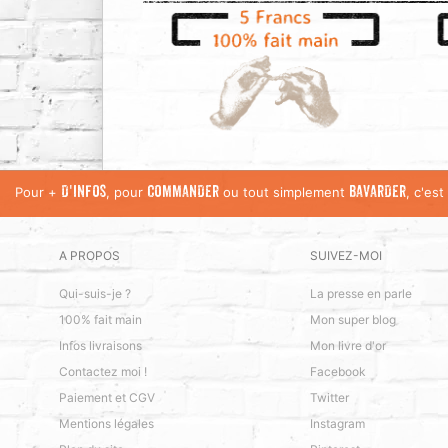
Pour +
, pour
ou tout simplement
, c'es
D'INFOS
COMMANDER
BAVARDER
A PROPOS
SUIVEZ-MOI
Qui-suis-je ?
La presse en parle
100% fait main
Mon super blog
Infos livraisons
Mon livre d'or
Contactez moi !
Facebook
Paiement et CGV
Twitter
Mentions légales
Instagram