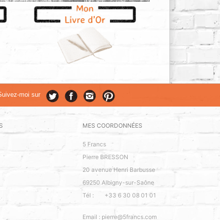
Suivez-moi sur
S
MES COORDONNÉES
5 Francs
Pierre BRESSON
20 avenue Henri Barbusse
69250
Albigny-sur-Saône
Tél :
+33 6 30 08 01 01
Email :
pierre@5francs.com