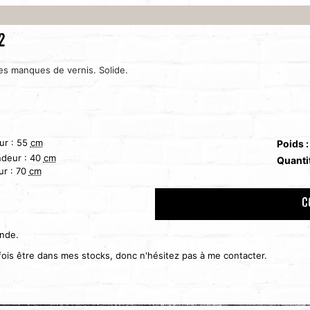
2
es manques de vernis. Solide.
ur :
55
cm
Poids 
ndeur :
40
cm
Quanti
ur :
70
cm
C
ande.
rfois être dans mes stocks, donc n'hésitez pas à me contacter.