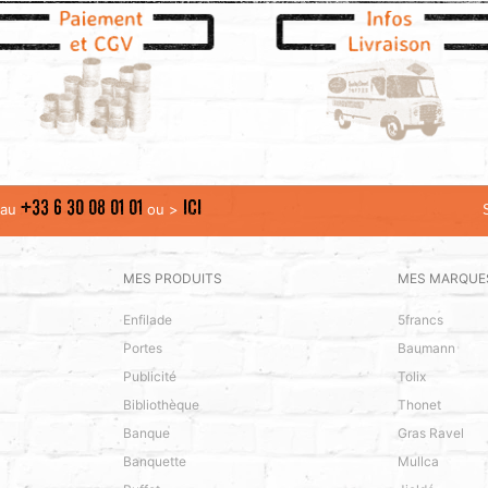
+33 6 30 08 01 01
ICI
t au
ou >
MES PRODUITS
MES MARQUE
Enfilade
5francs
Portes
Baumann
Publicité
Tolix
Bibliothèque
Thonet
Banque
Gras Ravel
Banquette
Mullca