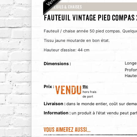
Fauteuils & Chaises
Fauteuil vintage pied compas 
Fauteuil / chaise année 50 pied compas. Quelqu
Tissu jaune moutarde en bon état.
Hauteur d’assise: 44 cm
Longe
Dimensions :
Profo
Haute
Prix :
ttc
VENDU
hors frais
de port
Livraison :
dans le monde entier, coût sur dem
Information :
un produit à l'état vendu peut pa
Vous aimerez aussi...