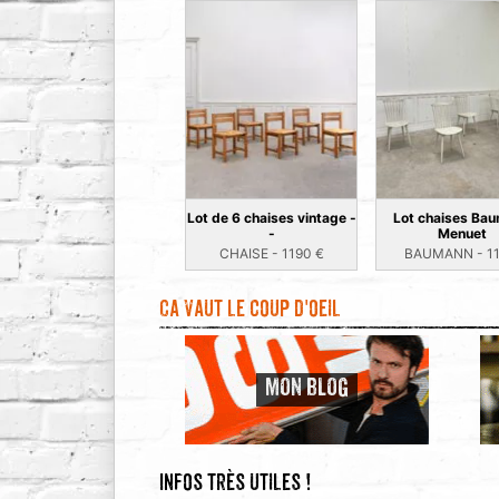
Lot de 6 chaises vintage -
Lot chaises Ba
-
Menuet
CHAISE -
1190
€
BAUMANN -
1
Ca vaut le coup d'oeil
MON BLOG
Infos très utiles !