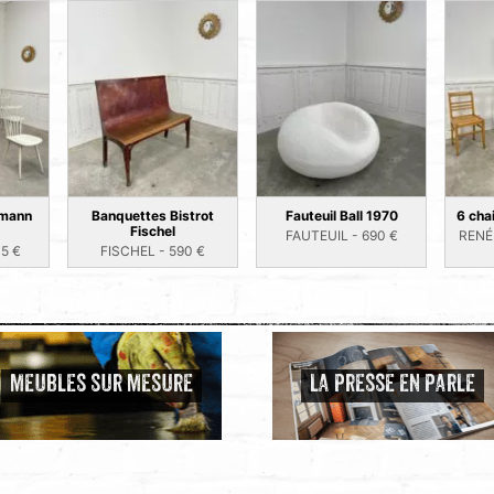
umann
Banquettes Bistrot
Fauteuil Ball 1970
6 cha
Fischel
FAUTEUIL -
690
€
RENÉ
15
€
FISCHEL -
590
€
MEUBLES SUR MESURE
LA PRESSE EN PARLE