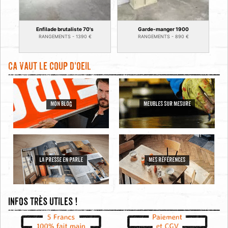
Enfilade brutaliste 70's
Garde-manger 1900
RANGEMENTS -
1390
€
RANGEMENTS -
890
€
Ca vaut le coup d'oeil
MON BLOG
MEUBLES SUR MESURE
LA PRESSE EN PARLE
MES RÉFÉRENCES
Infos très utiles !