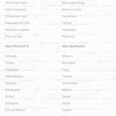
100% fait main
Mon super blog
Infos livraisons
Mon livre d'or
Contactez moi !
Facebook
Paiement et CGV
Twitter
Mentions légales
Instagram
Plan du site
Pinterest
MES PRODUITS
MES MARQUES
Enfilade
5francs
Portes
Baumann
Publicité
Tolix
Bibliothèque
Thonet
Banque
Gras Ravel
Banquette
Mullca
Buffet
Jieldé
Enseigne
Stella
Chaise bistrot
Strafor