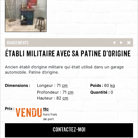
Rangements
Établi militaire avec sa patine d’origine
Ancien établi d’origine militaire qui était utilisé dans un garage
automobile. Patine d’origine.
Dimensions :
Longeur :
71
cm
Poids :
60
kg
Profondeur :
71
cm
Quantité :
0
Hauteur :
82
cm
Prix :
ttc
VENDU
hors frais
de port
CONTACTEZ-MOI