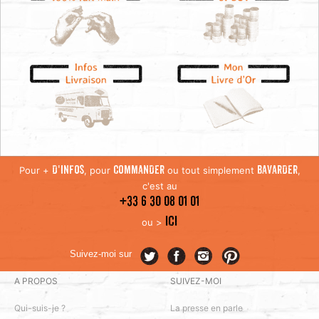
Pour +
, pour
ou tout simplement
,
D'INFOS
COMMANDER
BAVARDER
c'est au
+33 6 30 08 01 01
ICI
ou >
Suivez-moi sur
A PROPOS
SUIVEZ-MOI
Qui-suis-je ?
La presse en parle