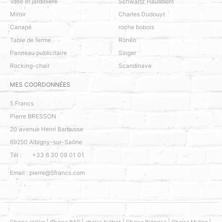
Vase et jardinière
Schwartz Hautmont
Miroir
Charles Dudouyt
Canapé
roche bobois
Table de ferme
Ronéo
Panneau publicitaire
Singer
Rocking-chair
Scandinave
MES COORDONNÉES
5 Francs
Pierre BRESSON
20 avenue Henri Barbusse
69250
Albigny-sur-Saône
Tél :
+33 6 30 08 01 01
Email :
pierre@5francs.com
|
|
|
|
|
Chaise atelier
Chaise BAO
chaise bistrot
Chaise Biénaise
Chaise Mullca