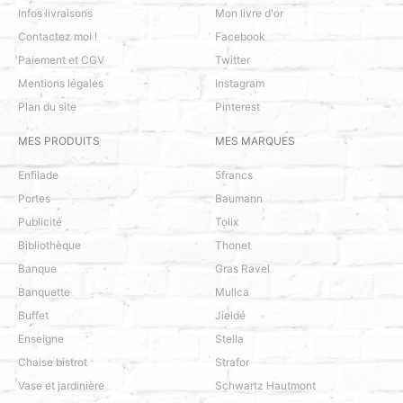
Infos livraisons
Mon livre d'or
Contactez moi !
Facebook
Paiement et CGV
Twitter
Mentions légales
Instagram
Plan du site
Pinterest
MES PRODUITS
MES MARQUES
Enfilade
5francs
Portes
Baumann
Publicité
Tolix
Bibliothèque
Thonet
Banque
Gras Ravel
Banquette
Mullca
Buffet
Jieldé
Enseigne
Stella
Chaise bistrot
Strafor
Vase et jardinière
Schwartz Hautmont