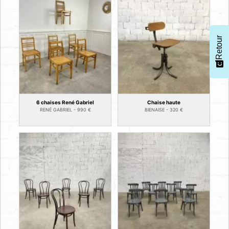
Retour
6 chaises René Gabriel
Chaise haute
RENÉ GABRIEL -
990
€
BIENAISE -
320
€