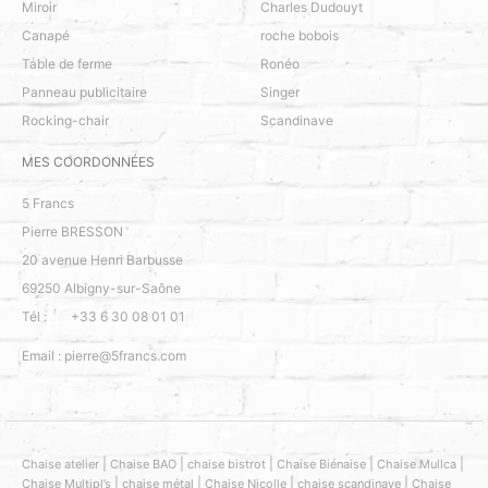
Miroir
Charles Dudouyt
Canapé
roche bobois
Table de ferme
Ronéo
Panneau publicitaire
Singer
Rocking-chair
Scandinave
MES COORDONNÉES
5 Francs
Pierre BRESSON
20 avenue Henri Barbusse
69250
Albigny-sur-Saône
Tél :
+33 6 30 08 01 01
Email :
pierre@5francs.com
|
|
|
|
|
Chaise atelier
Chaise BAO
chaise bistrot
Chaise Biénaise
Chaise Mullca
|
|
|
|
Chaise Multipl’s
chaise métal
Chaise Nicolle
chaise scandinave
Chaise