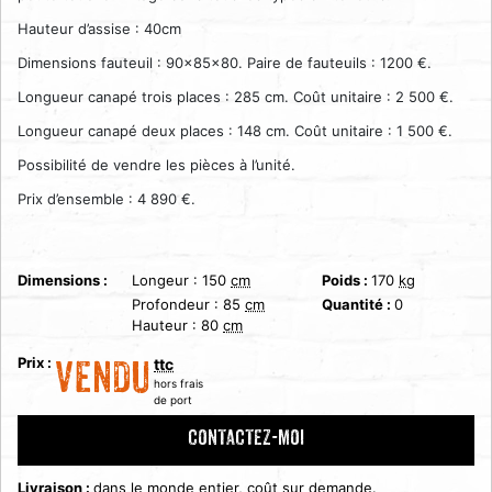
Hauteur d’assise : 40cm
Dimensions fauteuil : 90x85x80. Paire de fauteuils : 1200 €.
Longueur canapé trois places : 285 cm. Coût unitaire : 2 500 €.
Longueur canapé deux places : 148 cm. Coût unitaire : 1 500 €.
Possibilité de vendre les pièces à l’unité.
Prix d’ensemble : 4 890 €.
Dimensions :
Longeur :
150
cm
Poids :
170
kg
Profondeur :
85
cm
Quantité :
0
Hauteur :
80
cm
Prix :
ttc
VENDU
hors frais
de port
CONTACTEZ-MOI
Livraison :
dans le monde entier, coût sur demande.