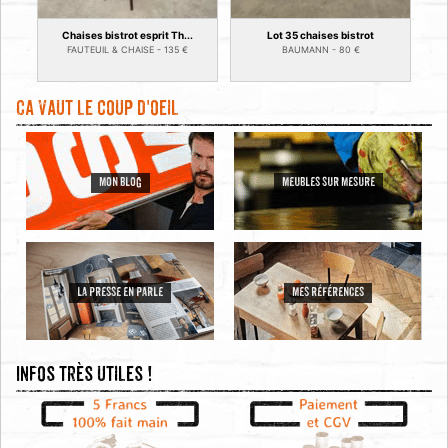
Chaises bistrot esprit Th...
Lot 35 chaises bistrot
FAUTEUIL & CHAISE -
135
€
BAUMANN -
80
€
Ca vaut le coup d'oeil
MON BLOG
MEUBLES SUR MESURE
LA PRESSE EN PARLE
MES RÉFÉRENCES
Infos très utiles !