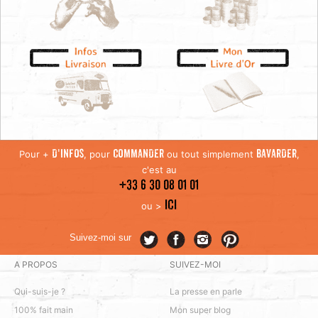
Pour +
, pour
ou tout simplement
,
D'INFOS
COMMANDER
BAVARDER
c'est au
+33 6 30 08 01 01
ICI
ou >
Suivez-moi sur
A PROPOS
SUIVEZ-MOI
Qui-suis-je ?
La presse en parle
100% fait main
Mon super blog