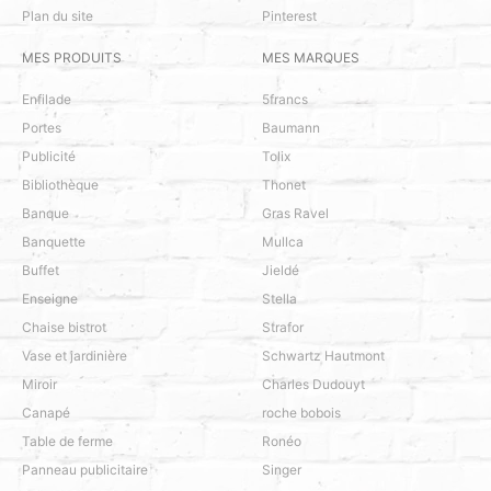
Plan du site
Pinterest
MES PRODUITS
MES MARQUES
Enfilade
5francs
Portes
Baumann
Publicité
Tolix
Bibliothèque
Thonet
Banque
Gras Ravel
Banquette
Mullca
Buffet
Jieldé
Enseigne
Stella
Chaise bistrot
Strafor
Vase et jardinière
Schwartz Hautmont
Miroir
Charles Dudouyt
Canapé
roche bobois
Table de ferme
Ronéo
Panneau publicitaire
Singer