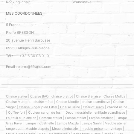
Rocking-chair
Scandinave
MES COORDONNÉES
5 Francs
Pierre BRESSON
20 avenue Henri Barbusse
69250
Albigny-sur-Saône
Tél :
+33 6 30 08 01 01
Email :
pierre@5francs.com
|
|
|
|
|
Chaise atelier
Chaise BAO
chaise bistrot
Chaise Biénaise
Chaise Mullca
|
|
|
|
Chaise Multipl’s
chaise métal
Chaise Nicolle
chaise scandinave
Chaise
|
|
|
|
Singer
Chaise Singer pied Eiffel
Chaise usine
Chariot suroy
chariot usine
|
|
|
|
|
Coffre-fort
Couleur canon de fusil
Déco Industrielle
enfilade scandinave
Sélectionnez
Nous évaluons votre expérience ?
|
|
|
|
Fauteuil club ancien
Gamelle atelier
Lampe atelier
Lampe emaillée
Lampe
une
|
|
|
|
Gras Ravel
Lampe industrielle
Lampe Mazda
Lampe Sanfil
Meuble atelier
option
|
|
|
|
range outil
Meuble clapets
Meuble industriel
meuble présentoir vintage
de
|
|
|
|
Meuble scandinave
Mobiliers industriels
paire fauteuil club
Patine
Pied