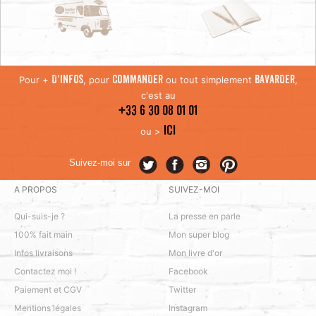
Pour +
, pour
ou tout simplement
,
D'INFOS
COMMANDER
BAVARDER
c'est au
+33 6 30 08 01 01
ICI
ou >
Suivez-moi sur
A PROPOS
SUIVEZ-MOI
Qui-suis-je ?
La presse en parle
100% fait main
Mon super blog
Infos livraisons
Mon livre d'or
Contactez moi !
Facebook
Paiement et CGV
Twitter
Mentions légales
Instagram