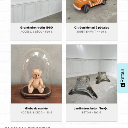
Grand miroir rotin 1960
Citröen Mehari à pédales
ACCÉSS. & DÉCO -
590
€
JOUET ENFANT -
490
€
Retour
Globe de mariée
Jardinières béton "for�...
ACCÉSS. & DÉCO -
120
€
BÉTON -
590
€