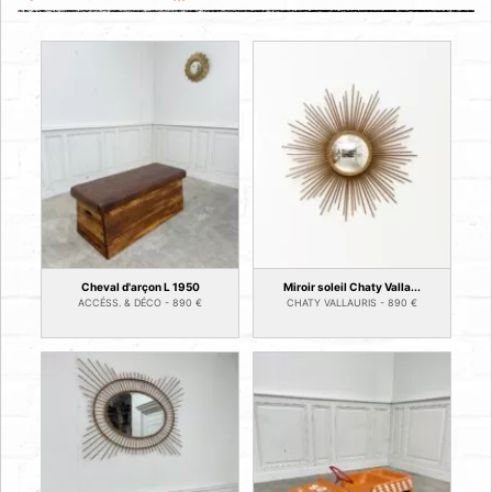
Cheval d'arçon L 1950
Miroir soleil Chaty Valla...
ACCÉSS. & DÉCO -
890
€
CHATY VALLAURIS -
890
€