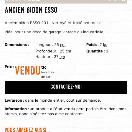
Accéssoires & Déco
Ancien bidon ESSO
Ancien bidon ESSO 20 L. Nettoyé et traité antirouille.
Idéal pour une déco de garage vintage ou industrielle.
Dimensions :
Longeur :
25
cm
Poids :
2
kg
Profondeur :
25
cm
Quantité :
0
Hauteur :
37
cm
Prix :
ttc
VENDU
hors frais
de port
CONTACTEZ-MOI
Livraison :
dans le monde entier, coût sur demande.
Information :
un produit à l'état vendu peut parfois être dans mes
stocks, donc n'hésitez pas à me contacter.
Vous aimerez aussi...