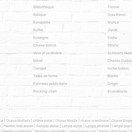
Bibliothèque
Thonet
Banque
Gras Ravel
Banquette
Mullca
Buffet
Jieldé
Enseigne
Stella
Chaise bistrot
Strafor
Vase et jardinière
Schwartz Hau
Miroir
Charles Dudou
Canapé
roche bobois
Table de ferme
Ronéo
Panneau publicitaire
Singer
Rocking-chair
Scandinave
|
|
|
|
|
ca
Chaise Multipl’s
chaise métal
Chaise Nicolle
chaise scandinave
Chaise Singe
|
|
|
|
|
e
Fauteuil club ancien
Gamelle atelier
Lampe atelier
Lampe emaillée
Lampe Gras 
|
|
|
|
|
|
Meuble scandinave
Mobiliers industriels
paire fauteuil club
Patine
Pied fonte
S