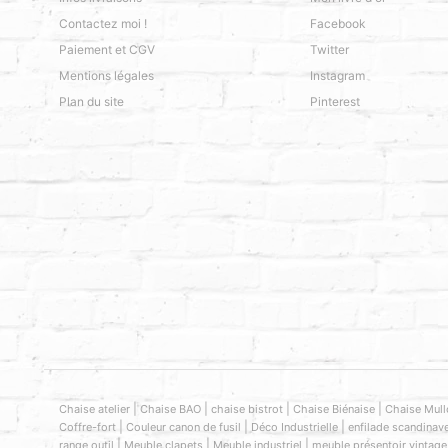
Contactez moi !
Facebook
Paiement et CGV
Twitter
Mentions légales
Instagram
Plan du site
Pinterest
|
|
|
|
Chaise atelier
Chaise BAO
chaise bistrot
Chaise Biénaise
Chaise Mull
|
|
|
Coffre-fort
Couleur canon de fusil
Déco Industrielle
enfilade scandinav
|
|
|
range outil
Meuble clapets
Meuble industriel
meuble présentoir vintage