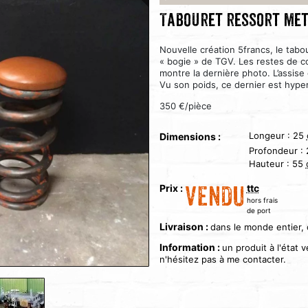
Tabouret ressort met
Nouvelle création 5francs, le tab
« bogie » de TGV. Les restes de c
montre la dernière photo. L’assise
Vu son poids, ce dernier est hyper
350 €/pièce
Longeur :
25
Dimensions :
Profondeur :
Hauteur :
55
Prix :
ttc
VENDU
hors frais
de port
Livraison :
dans le monde entier,
Information :
un produit à l'état
n'hésitez pas à me contacter.