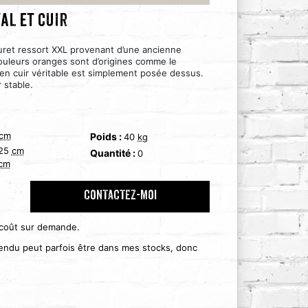
al et cuir
ouret ressort XXL provenant d’une ancienne
ouleurs oranges sont d’origines comme le
 en cuir véritable est simplement posée dessus.
 stable.
cm
Poids :
40
kg
25
cm
Quantité :
0
cm
CONTACTEZ-MOI
 coût sur demande.
 vendu peut parfois être dans mes stocks, donc