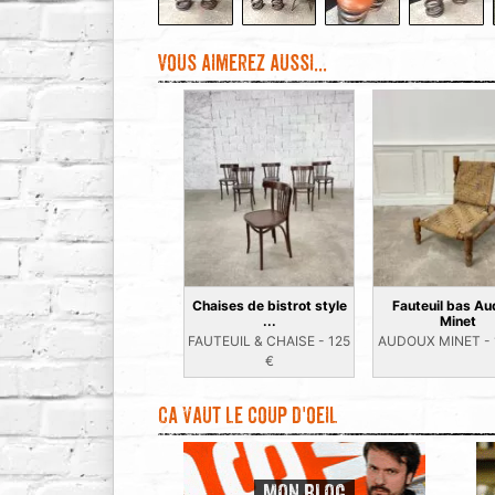
Vous aimerez aussi...
Chaises de bistrot style
Fauteuil bas A
...
Minet
FAUTEUIL & CHAISE -
125
AUDOUX MINET -
€
Ca vaut le coup d'oeil