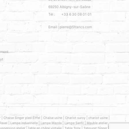
69250
Albigny-sur-Saône
Tél :
+33 6 30 08 01 01
Email :
pierre@5francs.com
tmont
yt
|
|
|
|
|
r
Chaise Singer pied Eiffel
Chaise usine
Chariot suroy
chariot usine
|
|
|
|
Ravel
Lampe industrielle
Lampe Mazda
Lampe Sanfil
Meuble atelier
|
|
|
|
uspension atelier
table en chêne vintage
Table Tolix
Tabouret Singer