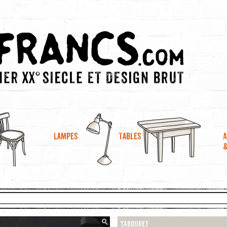
A
Lampes
Tables
Tabouret