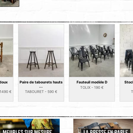
udoux
Paire de tabourets hauts
Fauteuil modèle D
Stoc
...
TOLIX -
190
€
1490
€
TABOURET -
590
€