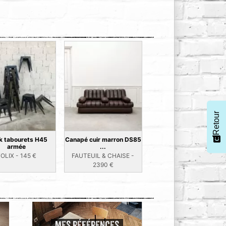
Retour
k tabourets H45
Canapé cuir marron DS85
armée
...
TOLIX -
145
€
FAUTEUIL & CHAISE -
2390
€