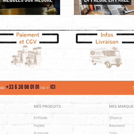
MEUBLES SUR MESURE
LA PRESSE EN PARLE
+33 6 30 08 01 01
ICI
t au
ou >
MES PRODUITS
MES MARQUE
Enfilade
5francs
Portes
Baumann
Publicité
Tolix