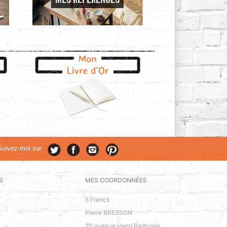
MES RÉFÉRENCES
Suivez-moi sur
S
MES COORDONNÉES
5 Francs
Pierre BRESSON
20 avenue Henri Barbusse