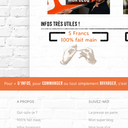
MON BLOG
Infos très utiles !
Pour +
, pour
ou tout simplement
, c'es
D'INFOS
COMMANDER
BAVARDER
A PROPOS
SUIVEZ-MOI
Qui-suis-je ?
La presse en parle
100% fait main
Mon super blog
Infos livraisons
Mon livre d'or