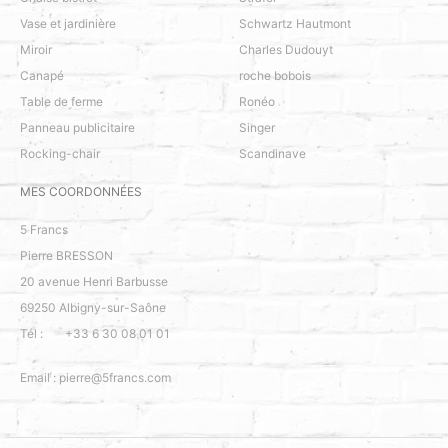
Vase et jardinière
Schwartz Hautmont
Miroir
Charles Dudouyt
Canapé
roche bobois
Table de ferme
Ronéo
Panneau publicitaire
Singer
Rocking-chair
Scandinave
MES COORDONNÉES
5 Francs
Pierre BRESSON
20 avenue Henri Barbusse
69250
Albigny-sur-Saône
Tél :
+33 6 30 08 01 01
Email :
pierre@5francs.com