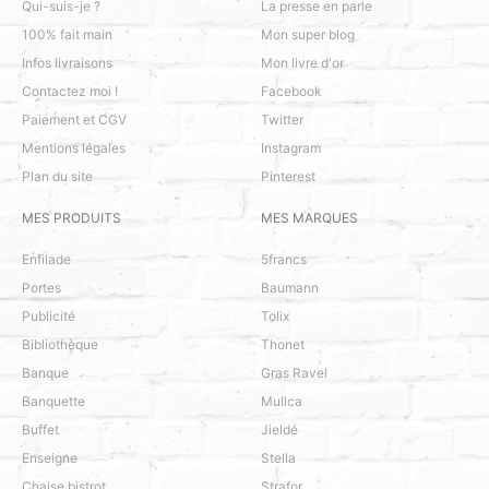
Qui-suis-je ?
La presse en parle
100% fait main
Mon super blog
Infos livraisons
Mon livre d'or
Contactez moi !
Facebook
Paiement et CGV
Twitter
Mentions légales
Instagram
Plan du site
Pinterest
MES PRODUITS
MES MARQUES
Enfilade
5francs
Portes
Baumann
Publicité
Tolix
Bibliothèque
Thonet
Banque
Gras Ravel
Banquette
Mullca
Buffet
Jieldé
Enseigne
Stella
Chaise bistrot
Strafor