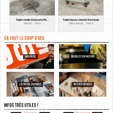
Table ronde Giancarlo Pir...
Table basse chariot Germinal
TABLES -
790
€
TABLE BASSE -
1790
€
Ca vaut le coup d'oeil
MON BLOG
MEUBLES SUR MESURE
LA PRESSE EN PARLE
MES RÉFÉRENCES
Infos très utiles !