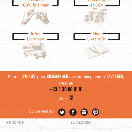
Pour +
, pour
ou tout simplement
,
D'INFOS
COMMANDER
BAVARDER
c'est au
+33 6 30 08 01 01
ICI
ou >
Suivez-moi sur
A PROPOS
SUIVEZ-MOI