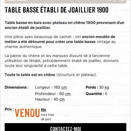
Table basse
Table basse établi de joaillier 1900
Table basse en bois avec plateau en chêne 1900 provenant d’un
ancien établi de joaillier.
Une pièce avec beaucoup de cachet : cet
ancien meuble de
métier a été détourné pour créer une table basse
vintage au
charme authentique.
La patine du chêne et les marques d’usure lié à l’ancienne
utilisation de l’établi, précédemment établi de joaillier, donnent
toute leur singularité à cette table.
Toute la table est en chêne
(structure et plateau).
Dimensions :
Longeur :
165
cm
Poids :
30
kg
Profondeur :
60
cm
Quantité :
0
Hauteur :
40
cm
Prix :
ttc
VENDU
hors frais
de port
CONTACTEZ-MOI