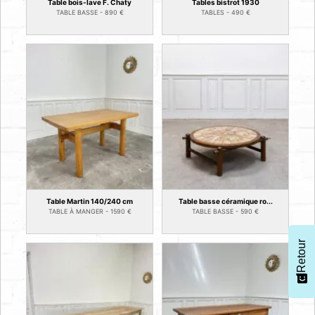
Table bois-lave F. Chaty
Tables bistrot 1930
TABLE BASSE -
890
€
TABLES -
490
€
Table Martin 140/240 cm
Table basse céramique ro...
TABLE À MANGER -
1590
€
TABLE BASSE -
590
€
Retour