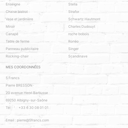
Enseigne
Stella
Chaise bistrot
Strafor
Vase et jardinière
Schwartz Hautmont
Miroir
Charles Dudouyt
Canapé
roche bobois
Table de ferme
Ronéo
Panneau publicitaire
Singer
Rocking-chair
Scandinave
MES COORDONNÉES
5 Francs
Pierre BRESSON
20 avenue Henri Barbusse
69250
Albigny-sur-Saône
Tél :
+33 6 30 08 01 01
Email :
pierre@5francs.com