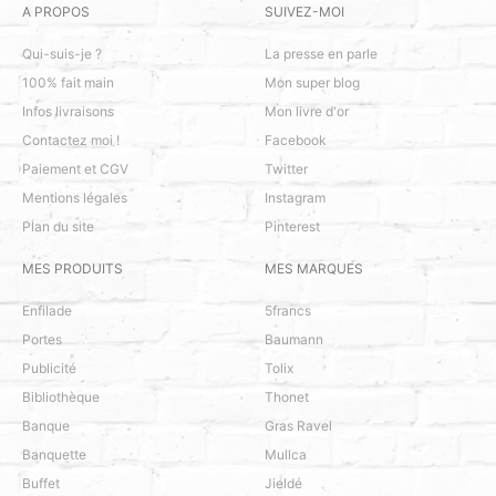
A PROPOS
SUIVEZ-MOI
Qui-suis-je ?
La presse en parle
100% fait main
Mon super blog
Infos livraisons
Mon livre d'or
Contactez moi !
Facebook
Paiement et CGV
Twitter
Mentions légales
Instagram
Plan du site
Pinterest
MES PRODUITS
MES MARQUES
Enfilade
5francs
Portes
Baumann
Publicité
Tolix
Bibliothèque
Thonet
Banque
Gras Ravel
Banquette
Mullca
Buffet
Jieldé