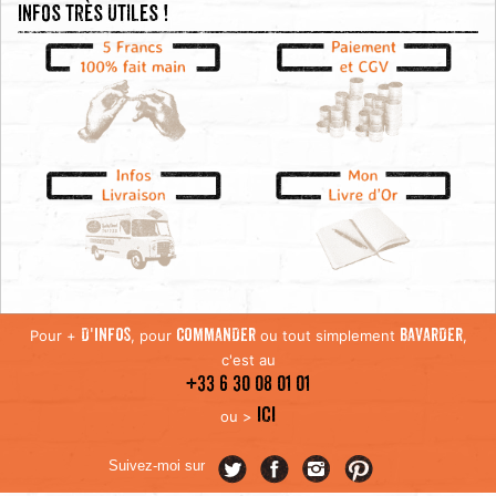
Infos très utiles !
Pour +
, pour
ou tout simplement
,
D'INFOS
COMMANDER
BAVARDER
c'est au
+33 6 30 08 01 01
ICI
ou >
Suivez-moi sur