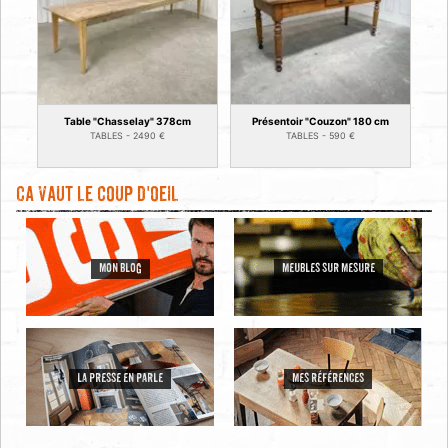
Table "Chasselay" 378cm
Présentoir "Couzon" 180 cm
TABLES -
2490
€
TABLES -
590
€
Ca vaut le coup d'oeil
MON BLOG
MEUBLES SUR MESURE
LA PRESSE EN PARLE
MES RÉFÉRENCES