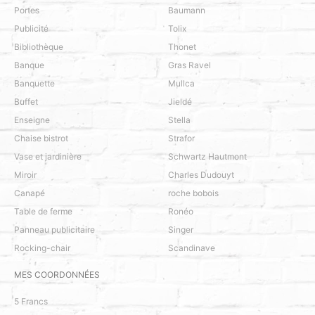
Portes
Baumann
Publicité
Tolix
Bibliothèque
Thonet
Banque
Gras Ravel
Banquette
Mullca
Buffet
Jieldé
Enseigne
Stella
Chaise bistrot
Strafor
Vase et jardinière
Schwartz Hautmont
Miroir
Charles Dudouyt
Canapé
roche bobois
Table de ferme
Ronéo
Panneau publicitaire
Singer
Rocking-chair
Scandinave
MES COORDONNÉES
5 Francs