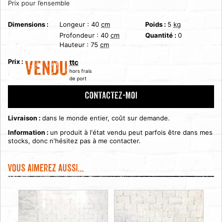
Prix pour l’ensemble
Dimensions :
Longeur :
40
cm
Poids :
5
kg
Profondeur :
40
cm
Quantité :
0
Hauteur :
75
cm
Prix :
ttc
VENDU
hors frais
de port
CONTACTEZ-MOI
Livraison :
dans le monde entier, coût sur demande.
Information :
un produit à l'état vendu peut parfois être dans mes
stocks, donc n'hésitez pas à me contacter.
Vous aimerez aussi...