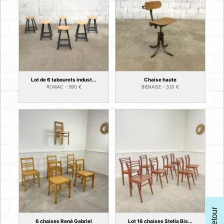
Lot de 6 tabourets indust...
Chaise haute
ROWAC -
590
€
BIENAISE -
320
€
Retour
6 chaises René Gabriel
Lot 16 chaises Stella Bis...