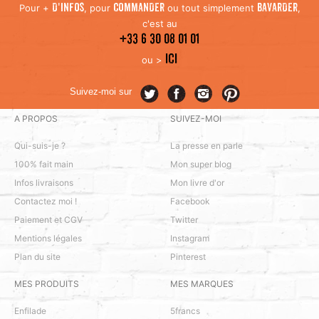
Pour +
, pour
ou tout simplement
,
D'INFOS
COMMANDER
BAVARDER
c'est au
+33 6 30 08 01 01
ICI
ou >
Suivez-moi sur
A PROPOS
SUIVEZ-MOI
Qui-suis-je ?
La presse en parle
100% fait main
Mon super blog
Infos livraisons
Mon livre d'or
Contactez moi !
Facebook
Paiement et CGV
Twitter
Mentions légales
Instagram
Plan du site
Pinterest
MES PRODUITS
MES MARQUES
Enfilade
5francs