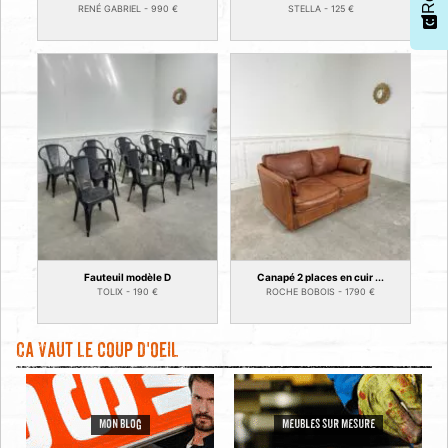
RENÉ GABRIEL -
990
€
STELLA -
125
€
Fauteuil modèle D
Canapé 2 places en cuir ...
TOLIX -
190
€
ROCHE BOBOIS -
1790
€
Ca vaut le coup d'oeil
MON BLOG
MEUBLES SUR MESURE