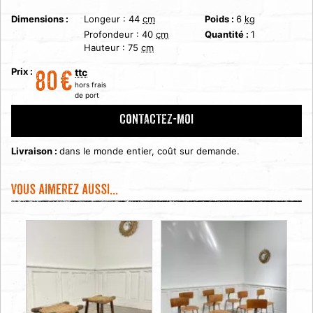
Dimensions :
Longeur :
44
cm
Poids :
6
kg
Profondeur :
40
cm
Quantité :
1
Hauteur :
75
cm
Prix :
ttc
80
€
hors frais
de port
CONTACTEZ-MOI
Livraison :
dans le monde entier, coût sur demande.
Vous aimerez aussi...