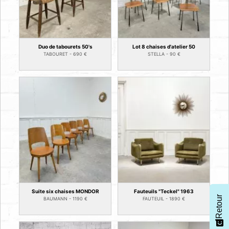
Duo de tabourets 50's
Lot 8 chaises d'atelier 50
TABOURET -
690
€
STELLA -
90
€
Suite six chaises MONDOR
Fauteuils "Teckel" 1963
Retour
BAUMANN -
1190
€
FAUTEUIL -
1890
€