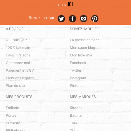
ICI
ou >
Suivez-moi sur
A PROPOS
SUIVEZ-MOI
Qui-suis-je ?
La presse en parle
100% fait main
Mon super blog
Infos livraisons
Mon livre d'or
Contactez moi !
Facebook
Paiement et CGV
Twitter
Mentions légales
Instagram
Plan du site
Pinterest
MES PRODUITS
MES MARQUES
Enfilade
5francs
Portes
Baumann
Publicité
Tolix
Bibliothèque
Thonet