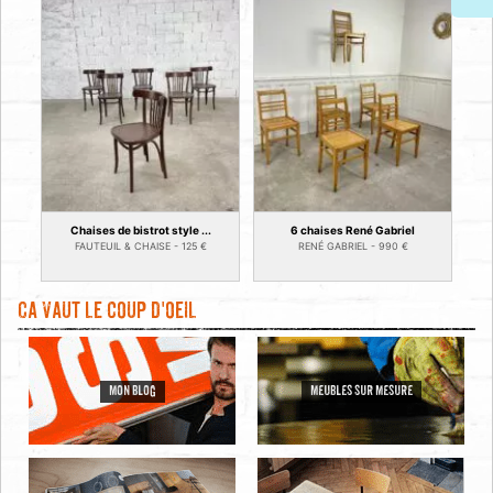
Chaises de bistrot style ...
6 chaises René Gabriel
FAUTEUIL & CHAISE -
125
€
RENÉ GABRIEL -
990
€
Ca vaut le coup d'oeil
MON BLOG
MEUBLES SUR MESURE