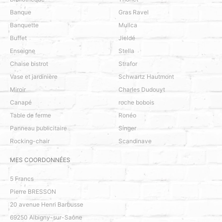
Banque
Gras Ravel
Banquette
Mullca
Buffet
Jieldé
Enseigne
Stella
Chaise bistrot
Strafor
Vase et jardinière
Schwartz Hautmont
Miroir
Charles Dudouyt
Canapé
roche bobois
Table de ferme
Ronéo
Panneau publicitaire
Singer
Rocking-chair
Scandinave
MES COORDONNÉES
5 Francs
Pierre BRESSON
20 avenue Henri Barbusse
69250
Albigny-sur-Saône