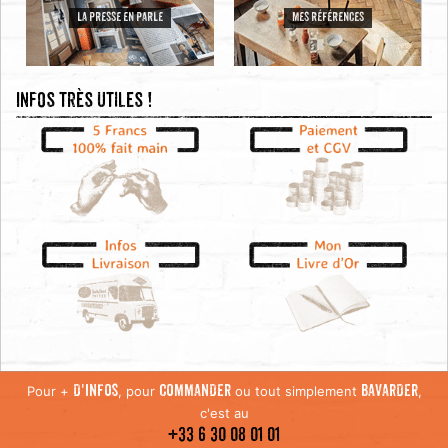
LA PRESSE EN PARLE
MES RÉFÉRENCES
Infos très utiles !
Pour +
, pour
ou tout simplement
,
D'INFOS
COMMANDER
BAVARDER
c'est au
+33 6 30 08 01 01