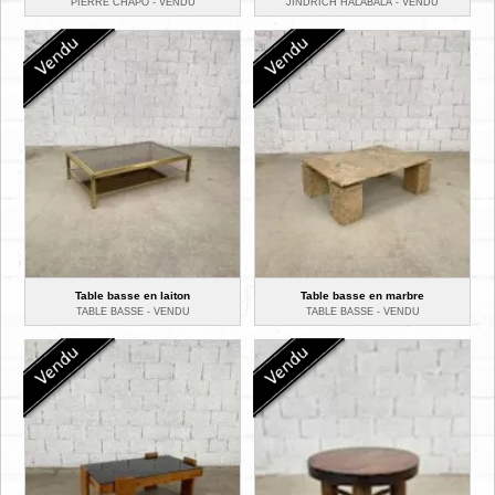
PIERRE CHAPO -
VENDU
JINDRICH HALABALA -
VENDU
Table basse en laiton
Table basse en marbre
TABLE BASSE -
VENDU
TABLE BASSE -
VENDU