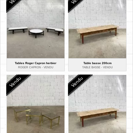
Tables Roger Capron herbier
Table basse 200cm
ROGER CAPRON -
VENDU
TABLE BASSE -
VENDU