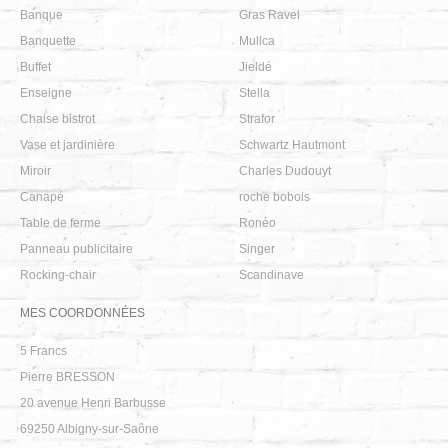
Banque
Gras Ravel
Banquette
Mullca
Buffet
Jieldé
Enseigne
Stella
Chaise bistrot
Strafor
Vase et jardinière
Schwartz Hautmont
Miroir
Charles Dudouyt
Canapé
roche bobois
Table de ferme
Ronéo
Panneau publicitaire
Singer
Rocking-chair
Scandinave
MES COORDONNÉES
5 Francs
Pierre BRESSON
20 avenue Henri Barbusse
69250
Albigny-sur-Saône