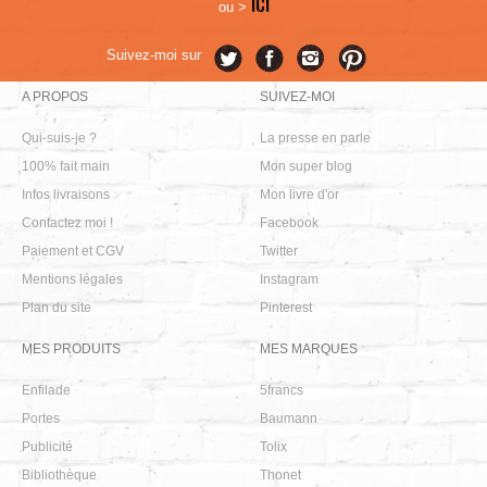
ICI
ou >
Suivez-moi sur
A PROPOS
SUIVEZ-MOI
Qui-suis-je ?
La presse en parle
100% fait main
Mon super blog
Infos livraisons
Mon livre d'or
Contactez moi !
Facebook
Paiement et CGV
Twitter
Mentions légales
Instagram
Plan du site
Pinterest
MES PRODUITS
MES MARQUES
Enfilade
5francs
Portes
Baumann
Publicité
Tolix
Bibliothèque
Thonet