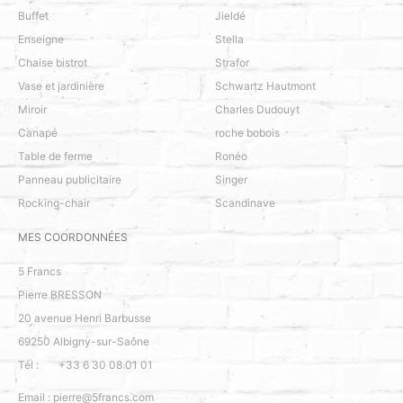
Buffet
Jieldé
Enseigne
Stella
Chaise bistrot
Strafor
Vase et jardinière
Schwartz Hautmont
Miroir
Charles Dudouyt
Canapé
roche bobois
Table de ferme
Ronéo
Panneau publicitaire
Singer
Rocking-chair
Scandinave
MES COORDONNÉES
5 Francs
Pierre BRESSON
20 avenue Henri Barbusse
69250
Albigny-sur-Saône
Tél :
+33 6 30 08 01 01
Email :
pierre@5francs.com