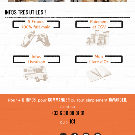
Infos très utiles !
Pour +
, pour
ou tout simplement
,
D'INFOS
COMMANDER
BAVARDER
c'est au
+33 6 30 08 01 01
ICI
ou >