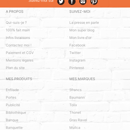
Suivez-moi sur
A PROPOS
SUIVEZ-MOI
Qui-suis-je ?
La presse en parle
100% fait main
Mon super blog
Infos livraisons
Mon livre d'or
Contactez moi !
Facebook
Paiement et CGV
Twitter
Mentions légales
Instagram
Plan du site
Pinterest
MES PRODUITS
MES MARQUES
Enfilade
5francs
Portes
Baumann
Publicité
Tolix
Bibliothèque
Thonet
Banque
Gras Ravel
Banquette
Mullca