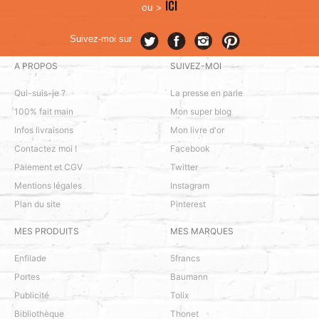
ICI
ou >
Suivez-moi sur
A PROPOS
SUIVEZ-MOI
Qui-suis-je ?
La presse en parle
100% fait main
Mon super blog
Infos livraisons
Mon livre d'or
Contactez moi !
Facebook
Paiement et CGV
Twitter
Mentions légales
Instagram
Plan du site
Pinterest
MES PRODUITS
MES MARQUES
Enfilade
5francs
Portes
Baumann
Publicité
Tolix
Bibliothèque
Thonet