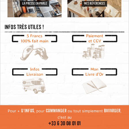
LA PRESSE EN PARLE
MES RÉFÉRENCES
Infos très utiles !
Pour +
, pour
ou tout simplement
,
D'INFOS
COMMANDER
BAVARDER
c'est au
+33 6 30 08 01 01