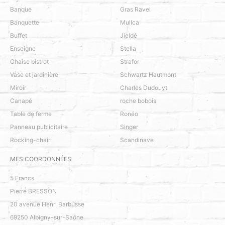
Banque
Gras Ravel
Banquette
Mullca
Buffet
Jieldé
Enseigne
Stella
Chaise bistrot
Strafor
Vase et jardinière
Schwartz Hautmont
Miroir
Charles Dudouyt
Canapé
roche bobois
Table de ferme
Ronéo
Panneau publicitaire
Singer
Rocking-chair
Scandinave
MES COORDONNÉES
5 Francs
Pierre BRESSON
20 avenue Henri Barbusse
69250
Albigny-sur-Saône