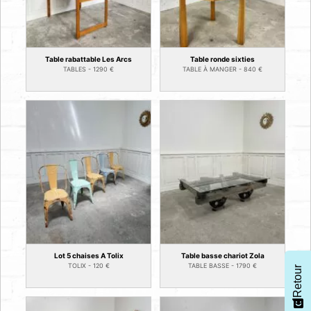
Table rabattable Les Arcs
Table ronde sixties
TABLES -
1290
€
TABLE À MANGER -
840
€
Lot 5 chaises A Tolix
Table basse chariot Zola
TOLIX -
120
€
TABLE BASSE -
1790
€
Retour