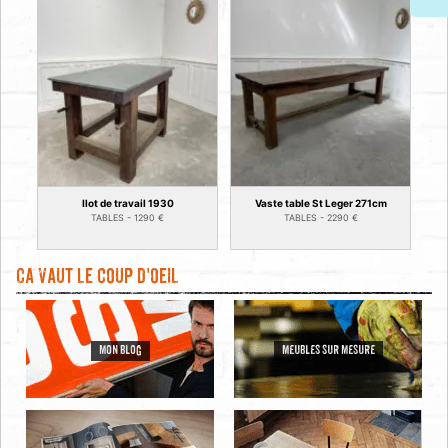
Ilot de travail 1930
Vaste table St Leger 271cm
TABLES -
1290
€
TABLES -
2290
€
Ca vaut le coup d'oeil
MON BLOG
MEUBLES SUR MESURE