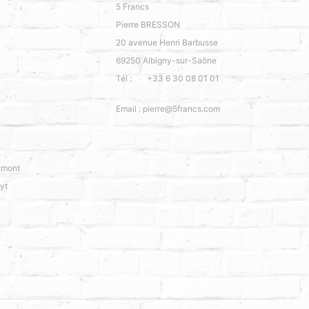
5 Francs
Pierre BRESSON
20 avenue Henri Barbusse
69250
Albigny-sur-Saône
Tél :
+33 6 30 08 01 01
Email :
pierre@5francs.com
tmont
yt