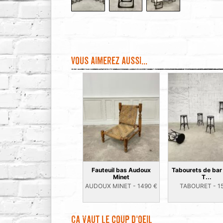
Vous aimerez aussi...
Fauteuil bas Audoux
Tabourets de bar
Minet
T...
AUDOUX MINET -
1490
€
TABOURET -
1
Ca vaut le coup d'oeil