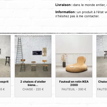
Livraison :
dans le monde entier,
Information :
un produit à l'état
n'hésitez pas à me contacter.
 esprit
2 chaises d'atelier
Fauteuil en rotin IKEA
Chaise
biena...
2000
55
€
CHAISE -
220
€
FAUTEUIL -
390
€
FAUTEU