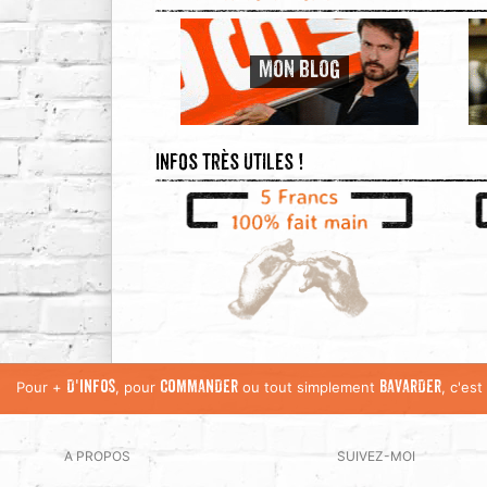
MON BLOG
Infos très utiles !
Pour +
, pour
ou tout simplement
, c'es
D'INFOS
COMMANDER
BAVARDER
A PROPOS
SUIVEZ-MOI