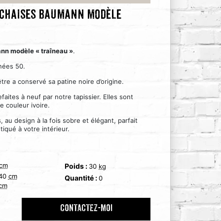
 chaises Baumann modèle
nn modèle « traîneau »
.
nées 50.
tre a conservé sa patine noire d’origine.
aites à neuf par notre tapissier. Elles sont
e couleur ivoire.
au design à la fois sobre et élégant, parfait
iqué à votre intérieur.
cm
Poids :
30
kg
40
cm
Quantité :
0
cm
CONTACTEZ-MOI