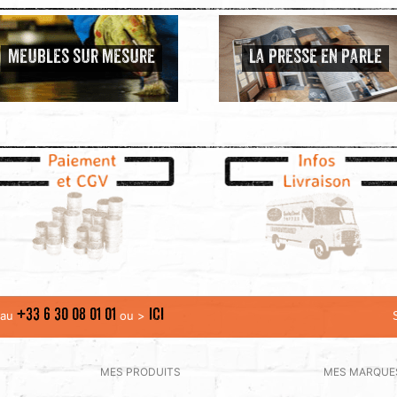
MEUBLES SUR MESURE
LA PRESSE EN PARLE
+33 6 30 08 01 01
ICI
t au
ou >
MES PRODUITS
MES MARQUE