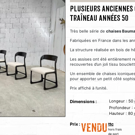
Plusieurs anciennes
traîneau années 50
Très belle série de
chaises Bauma
Fabriquées en France dans les an
La structure réalisée en bois de hê
Les assises ont été entièrement ref
recouvertes d’un joli tissu bouclett
Un ensemble de chaises iconiques, 
pour apporter un petit côté sophist
Prix affiché à l’unité.
Longeur :
50
Dimensions :
Profondeur :
Hauteur :
80
Prix :
ttc
VENDU
hors frais
de port