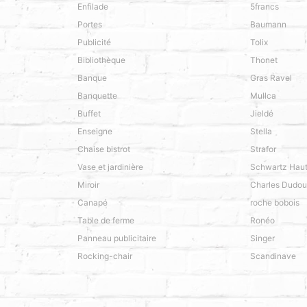
Enfilade
5francs
Portes
Baumann
Publicité
Tolix
Bibliothèque
Thonet
Banque
Gras Ravel
Banquette
Mullca
Buffet
Jieldé
Enseigne
Stella
Chaise bistrot
Strafor
Vase et jardinière
Schwartz Hau
Miroir
Charles Dudou
Canapé
roche bobois
Table de ferme
Ronéo
Panneau publicitaire
Singer
Rocking-chair
Scandinave