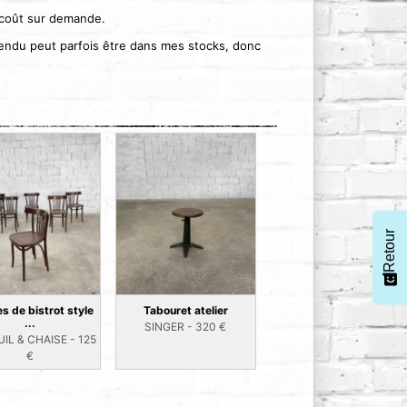
 coût sur demande.
 vendu peut parfois être dans mes stocks, donc
Retour
s de bistrot style
Tabouret atelier
...
SINGER -
320
€
IL & CHAISE -
125
€