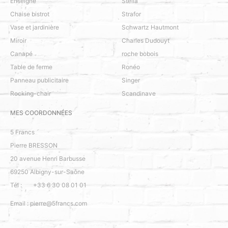
Enseigne
Stella
Chaise bistrot
Strafor
Vase et jardinière
Schwartz Hautmont
Miroir
Charles Dudouyt
Canapé
roche bobois
Table de ferme
Ronéo
Panneau publicitaire
Singer
Rocking-chair
Scandinave
MES COORDONNÉES
5 Francs
Pierre BRESSON
20 avenue Henri Barbusse
69250
Albigny-sur-Saône
Tél :
+33 6 30 08 01 01
Email :
pierre@5francs.com