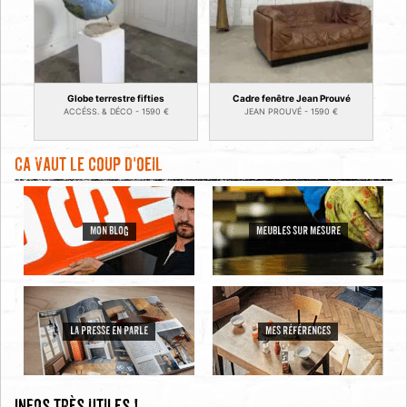
Globe terrestre fifties
Cadre fenêtre Jean Prouvé
ACCÉSS. & DÉCO -
1590
€
JEAN PROUVÉ -
1590
€
Ca vaut le coup d'oeil
MON BLOG
MEUBLES SUR MESURE
LA PRESSE EN PARLE
MES RÉFÉRENCES