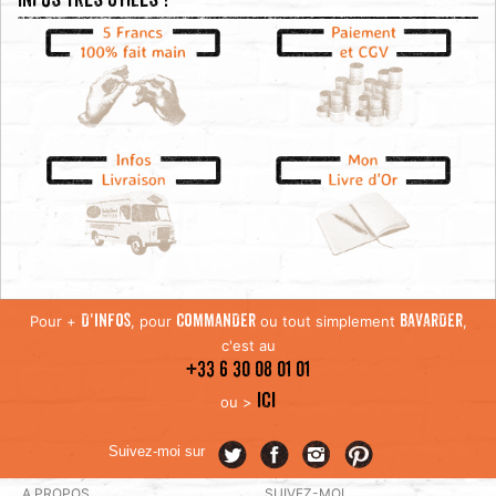
Infos très utiles !
Pour +
, pour
ou tout simplement
,
D'INFOS
COMMANDER
BAVARDER
c'est au
+33 6 30 08 01 01
ICI
ou >
Suivez-moi sur
A PROPOS
SUIVEZ-MOI