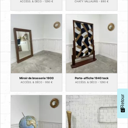
ACCÉSS. & DÉCO -
1290
€
CHATY VALLAURIS -
890
€
Miroir de brasserie 1900
Porte-affiche 1940 teck
ACCÉSS. & DÉCO -
950
€
ACCÉSS. & DÉCO -
1290
€
Retour