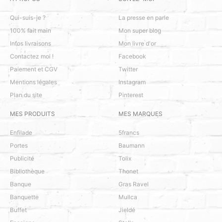
Qui-suis-je ?
La presse en parle
100% fait main
Mon super blog
Infos livraisons
Mon livre d'or
Contactez moi !
Facebook
Paiement et CGV
Twitter
Mentions légales
Instagram
Plan du site
Pinterest
MES PRODUITS
MES MARQUES
Enfilade
5francs
Portes
Baumann
Publicité
Tolix
Bibliothèque
Thonet
Banque
Gras Ravel
Banquette
Mullca
Buffet
Jieldé