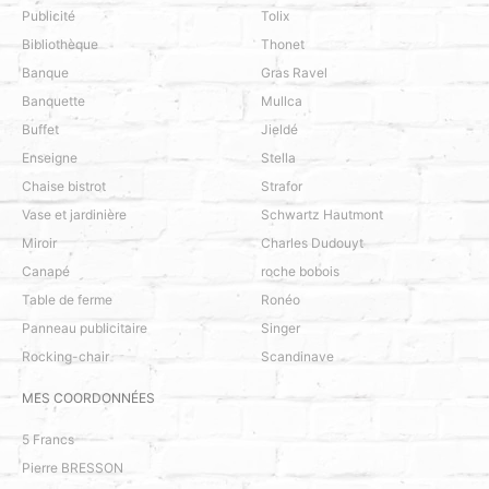
Publicité
Tolix
Bibliothèque
Thonet
Banque
Gras Ravel
Banquette
Mullca
Buffet
Jieldé
Enseigne
Stella
Chaise bistrot
Strafor
Vase et jardinière
Schwartz Hautmont
Miroir
Charles Dudouyt
Canapé
roche bobois
Table de ferme
Ronéo
Panneau publicitaire
Singer
Rocking-chair
Scandinave
MES COORDONNÉES
5 Francs
Pierre BRESSON