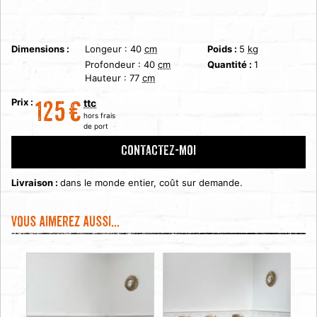
Dimensions :
Longeur :
40
cm
Poids :
5
kg
Profondeur :
40
cm
Quantité :
1
Hauteur :
77
cm
Prix :
ttc
125
€
hors frais
de port
CONTACTEZ-MOI
Livraison :
dans le monde entier, coût sur demande.
Vous aimerez aussi...