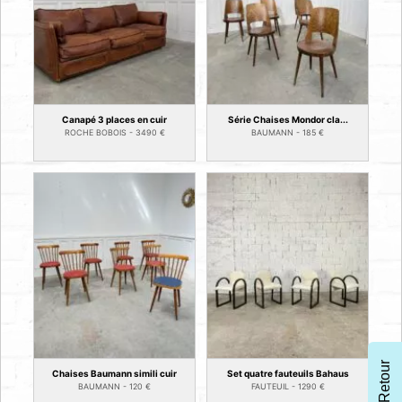
Canapé 3 places en cuir
Série Chaises Mondor cla...
ROCHE BOBOIS -
3490
€
BAUMANN -
185
€
Retour
Chaises Baumann simili cuir
Set quatre fauteuils Bahaus
BAUMANN -
120
€
FAUTEUIL -
1290
€