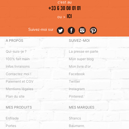
c'est au
+33 6 30 08 01 01
ICI
ou >
Suivez-moi sur
A PROPOS
SUIVEZ-MOI
Qui-suis-je ?
La presse en parle
100% fait main
Mon super blog
Infos livraisons
Mon livre d'or
Contactez moi !
Facebook
Paiement et CGV
Twitter
Mentions légales
Instagram
Plan du site
Pinterest
MES PRODUITS
MES MARQUES
Enfilade
5francs
Portes
Baumann