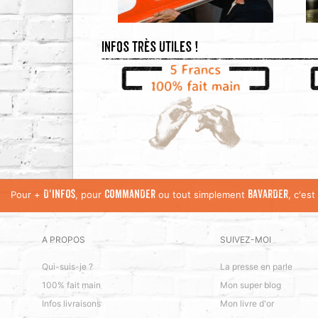
Infos très utiles !
Pour +
, pour
ou tout simplement
, c'es
D'INFOS
COMMANDER
BAVARDER
A PROPOS
SUIVEZ-MOI
Qui-suis-je ?
La presse en parle
100% fait main
Mon super blog
Infos livraisons
Mon livre d'or