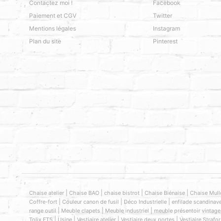
Contactez moi !
Facebook
Paiement et CGV
Twitter
Mentions légales
Instagram
Plan du site
Pinterest
|
|
|
|
Chaise atelier
Chaise BAO
chaise bistrot
Chaise Biénaise
Chaise Mull
|
|
|
Coffre-fort
Couleur canon de fusil
Déco Industrielle
enfilade scandinav
|
|
|
range outil
Meuble clapets
Meuble industriel
meuble présentoir vintage
|
|
|
|
Tolix FT5
Usine
Vestiaire atelier
Vestiaire deux portes
Vestiaire Strafor