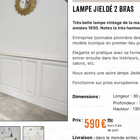
Lampe Jieldé 2 bras
Très belle lampe vintage de la ma
années 1950. Notez la très harmon
Entreprise lyonnaise pionnière des
modèle iconique en premier lieu po
Elegante et pratique avec sa forme
entrer ensuite dans les intérieurs
salons, etc.
Nous avons une autre lampe Jieldé 
Fonctionne sur prise européenne.
Longeur :
30
Dimensions :
Profondeur :
Hauteur :
130
Prix :
ttc
590
€
hors frais
de port
Livraison :
dans le monde entier,