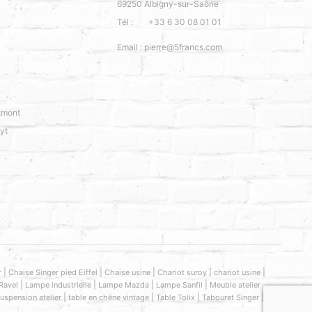
69250
Albigny-sur-Saône
Tél :
+33 6 30 08 01 01
Email :
pierre@5francs.com
tmont
yt
|
|
|
|
|
r
Chaise Singer pied Eiffel
Chaise usine
Chariot suroy
chariot usine
|
|
|
|
Ravel
Lampe industrielle
Lampe Mazda
Lampe Sanfil
Meuble atelier
|
|
|
|
uspension atelier
table en chêne vintage
Table Tolix
Tabouret Singer