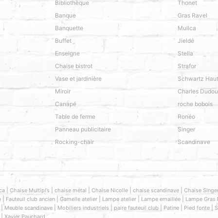
Bibliothèque
Thonet
Banque
Gras Ravel
Banquette
Mullca
Buffet
Jieldé
Enseigne
Stella
Chaise bistrot
Strafor
Vase et jardinière
Schwartz Hau
Miroir
Charles Dudou
Canapé
roche bobois
Table de ferme
Ronéo
Panneau publicitaire
Singer
Rocking-chair
Scandinave
|
|
|
|
|
ca
Chaise Multipl’s
chaise métal
Chaise Nicolle
chaise scandinave
Chaise Singe
|
|
|
|
|
e
Fauteuil club ancien
Gamelle atelier
Lampe atelier
Lampe emaillée
Lampe Gras 
|
|
|
|
|
|
Meuble scandinave
Mobiliers industriels
paire fauteuil club
Patine
Pied fonte
S
|
Xavier Pauchard