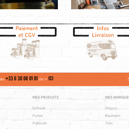
+33 6 30 08 01 01
ICI
t au
ou >
MES PRODUITS
MES MARQUE
Enfilade
5francs
Portes
Baumann
Publicité
Tolix