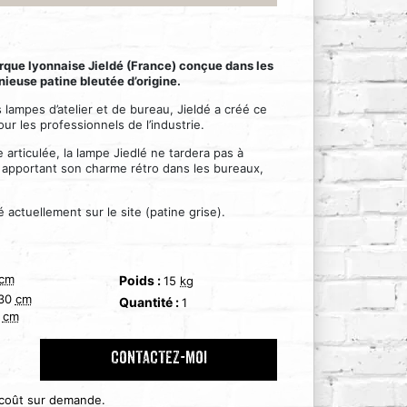
rque lyonnaise Jieldé (France) conçue dans les
ieuse patine bleutée d’origine.
 lampes d’atelier et de bureau, Jieldé a créé ce
ur les professionnels de l’industrie.
 articulée, la lampe Jiedlé ne tardera pas à
, apportant son charme rétro dans les bureaux,
actuellement sur le site (patine grise).
cm
Poids :
15
kg
30
cm
Quantité :
1
cm
CONTACTEZ-MOI
 coût sur demande.