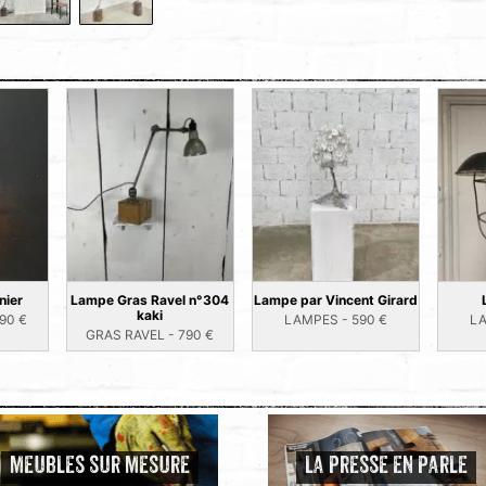
nier
Lampe Gras Ravel n°304
Lampe par Vincent Girard
kaki
90
€
LAMPES -
590
€
L
GRAS RAVEL -
790
€
MEUBLES SUR MESURE
LA PRESSE EN PARLE