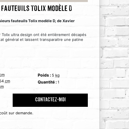
 fauteuils TOLIX modèle D
sieurs fauteuils Tolix modèle D, de Xavier
ur Tolix ultra design ont été entièrement décapés
tat général et laissent transparaitre une patine
cm
Poids :
5
kg
54
cm
Quantité :
1
cm
CONTACTEZ-MOI
 coût sur demande.