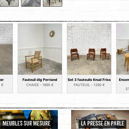
ier
Fauteuil dlg Perriand
Set 3 fauteuils Knud Friss
Ensem
0
€
CHAISE -
1890
€
FAUTEUIL -
1290
€
S
MEUBLES SUR MESURE
LA PRESSE EN PARLE