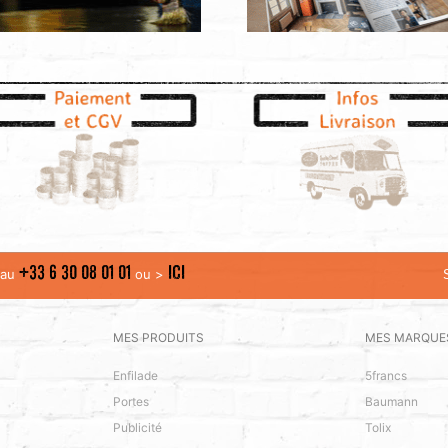
+33 6 30 08 01 01
ICI
t au
ou >
MES PRODUITS
MES MARQUE
Enfilade
5francs
Portes
Baumann
Publicité
Tolix