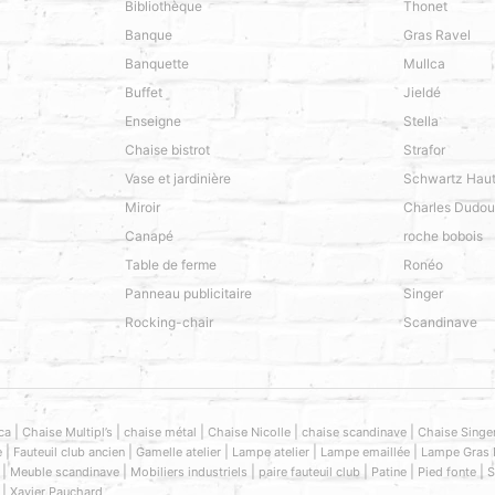
Bibliothèque
Thonet
Banque
Gras Ravel
Banquette
Mullca
Buffet
Jieldé
Enseigne
Stella
Chaise bistrot
Strafor
Vase et jardinière
Schwartz Hau
Miroir
Charles Dudou
Canapé
roche bobois
Table de ferme
Ronéo
Panneau publicitaire
Singer
Rocking-chair
Scandinave
|
|
|
|
|
ca
Chaise Multipl’s
chaise métal
Chaise Nicolle
chaise scandinave
Chaise Singe
|
|
|
|
|
e
Fauteuil club ancien
Gamelle atelier
Lampe atelier
Lampe emaillée
Lampe Gras 
|
|
|
|
|
|
Meuble scandinave
Mobiliers industriels
paire fauteuil club
Patine
Pied fonte
S
|
Xavier Pauchard