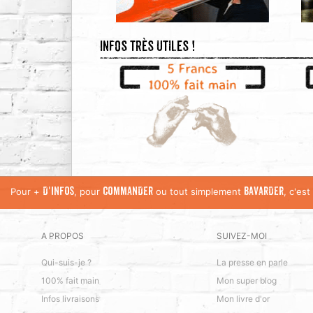
Infos très utiles !
Pour +
, pour
ou tout simplement
, c'es
D'INFOS
COMMANDER
BAVARDER
A PROPOS
SUIVEZ-MOI
Qui-suis-je ?
La presse en parle
100% fait main
Mon super blog
Infos livraisons
Mon livre d'or