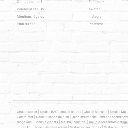
Contactez moi !
Facebook
Paiement et CGV
Twitter
Mentions légales
Instagram
Plan du site
Pinterest
|
|
|
|
Chaise atelier
Chaise BAO
chaise bistrot
Chaise Biénaise
Chaise Mull
|
|
|
Coffre-fort
Couleur canon de fusil
Déco Industrielle
enfilade scandinav
|
|
|
range outil
Meuble clapets
Meuble industriel
meuble présentoir vintage
|
|
|
|
Tolix FT5
Usine
Vestiaire atelier
Vestiaire deux portes
Vestiaire Strafor