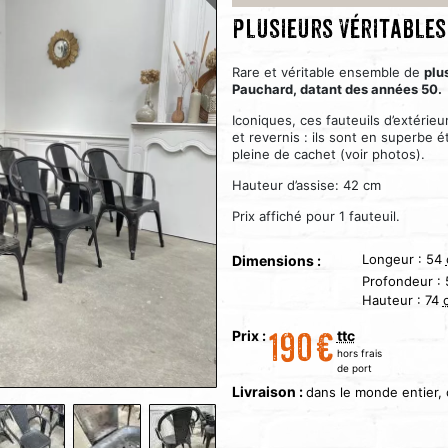
Plusieurs véritables
Rare et véritable ensemble de
plu
Pauchard, datant des années 50.
Iconiques, ces fauteuils d’extérie
et revernis : ils sont en superbe é
pleine de cachet (voir photos).
Hauteur d’assise: 42 cm
Prix affiché pour 1 fauteuil.
Longeur :
54
Dimensions :
Profondeur :
Hauteur :
74
Prix :
ttc
190
€
hors frais
de port
Livraison :
dans le monde entier,