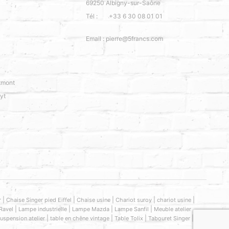
69250
Albigny-sur-Saône
Tél :
+33 6 30 08 01 01
Email :
pierre@5francs.com
tmont
yt
|
|
|
|
|
r
Chaise Singer pied Eiffel
Chaise usine
Chariot suroy
chariot usine
|
|
|
|
Ravel
Lampe industrielle
Lampe Mazda
Lampe Sanfil
Meuble atelier
|
|
|
|
uspension atelier
table en chêne vintage
Table Tolix
Tabouret Singer