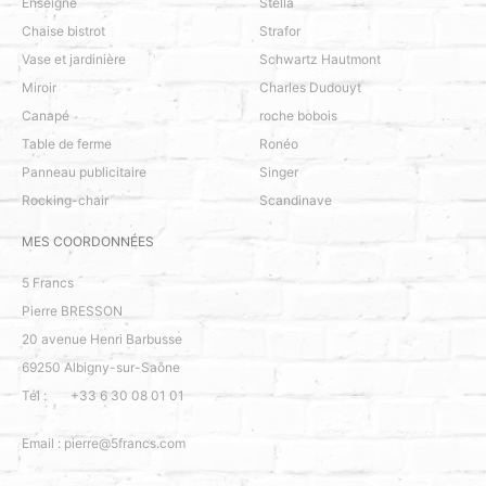
Enseigne
Stella
Chaise bistrot
Strafor
Vase et jardinière
Schwartz Hautmont
Miroir
Charles Dudouyt
Canapé
roche bobois
Table de ferme
Ronéo
Panneau publicitaire
Singer
Rocking-chair
Scandinave
MES COORDONNÉES
5 Francs
Pierre BRESSON
20 avenue Henri Barbusse
69250
Albigny-sur-Saône
Tél :
+33 6 30 08 01 01
Email :
pierre@5francs.com