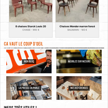
8 chaises Starck Louis 20
Chaises Mondor marron foncé
CHAISE -
990
€
BAUMANN -
185
€
Ca vaut le coup d'oeil
MON BLOG
MEUBLES SUR MESURE
LA PRESSE EN PARLE
MES RÉFÉRENCES