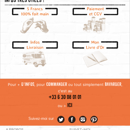
Infos très utiles !
Pour +
, pour
ou tout simplement
,
D'INFOS
COMMANDER
BAVARDER
c'est au
+33 6 30 08 01 01
ICI
ou >
Suivez-moi sur
A PROPOS
SUIVEZ-MOI