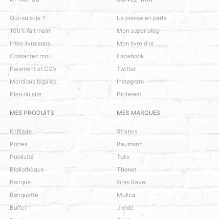
Qui-suis-je ?
La presse en parle
100% fait main
Mon super blog
Infos livraisons
Mon livre d'or
Contactez moi !
Facebook
Paiement et CGV
Twitter
Mentions légales
Instagram
Plan du site
Pinterest
MES PRODUITS
MES MARQUES
Enfilade
5francs
Portes
Baumann
Publicité
Tolix
Bibliothèque
Thonet
Banque
Gras Ravel
Banquette
Mullca
Buffet
Jieldé