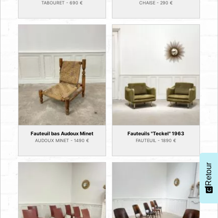
TABOURET -
690
€
CHAISE -
290
€
Fauteuil bas Audoux Minet
Fauteuils "Teckel" 1963
AUDOUX MINET -
1490
€
FAUTEUIL -
1890
€
Retour