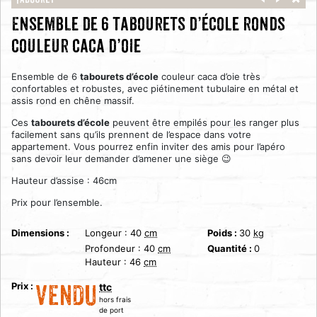
Tabouret
Ensemble de 6 tabourets d’école ronds
couleur caca d’oie
Ensemble de 6
tabourets d’école
couleur caca d’oie très
confortables et robustes, avec piétinement tubulaire en métal et
assis rond en chêne massif.
Ces
tabourets d’école
peuvent être empilés pour les ranger plus
facilement sans qu’ils prennent de l’espace dans votre
appartement. Vous pourrez enfin inviter des amis pour l’apéro
sans devoir leur demander d’amener une siège 😉
Hauteur d’assise : 46cm
Prix pour l’ensemble.
Dimensions :
Longeur :
40
cm
Poids :
30
kg
Profondeur :
40
cm
Quantité :
0
Hauteur :
46
cm
Prix :
ttc
VENDU
hors frais
de port