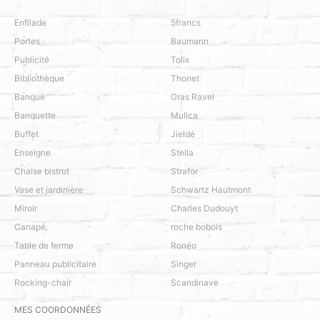
Enfilade
5francs
Portes
Baumann
Publicité
Tolix
Bibliothèque
Thonet
Banque
Gras Ravel
Banquette
Mullca
Buffet
Jieldé
Enseigne
Stella
Chaise bistrot
Strafor
Vase et jardinière
Schwartz Hautmont
Miroir
Charles Dudouyt
Canapé
roche bobois
Table de ferme
Ronéo
Panneau publicitaire
Singer
Rocking-chair
Scandinave
MES COORDONNÉES