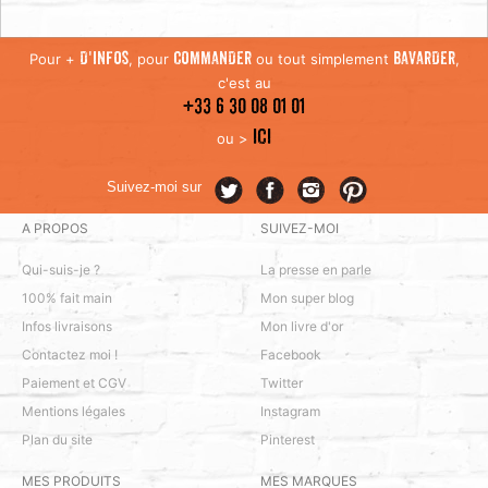
Pour +
, pour
ou tout simplement
,
D'INFOS
COMMANDER
BAVARDER
c'est au
+33 6 30 08 01 01
ICI
ou >
Suivez-moi sur
A PROPOS
SUIVEZ-MOI
Qui-suis-je ?
La presse en parle
100% fait main
Mon super blog
Infos livraisons
Mon livre d'or
Contactez moi !
Facebook
Paiement et CGV
Twitter
Mentions légales
Instagram
Plan du site
Pinterest
MES PRODUITS
MES MARQUES