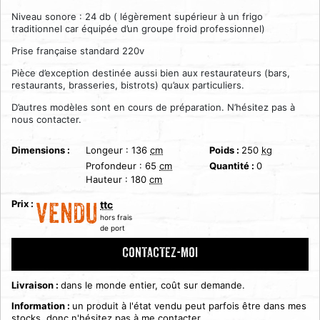
Niveau sonore : 24 db ( légèrement supérieur à un frigo
traditionnel car équipée d’un groupe froid professionnel)
Prise française standard 220v
Pièce d’exception destinée aussi bien aux restaurateurs (bars,
restaurants, brasseries, bistrots) qu’aux particuliers.
D’autres modèles sont en cours de préparation. N’hésitez pas à
nous contacter.
Dimensions :
Longeur :
136
cm
Poids :
250
kg
Profondeur :
65
cm
Quantité :
0
Hauteur :
180
cm
Prix :
ttc
VENDU
hors frais
de port
CONTACTEZ-MOI
Livraison :
dans le monde entier, coût sur demande.
Information :
un produit à l'état vendu peut parfois être dans mes
stocks, donc n'hésitez pas à me contacter.