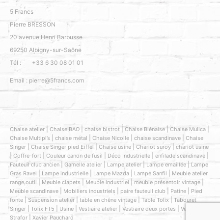
5 Francs
Pierre BRESSON
20 avenue Henri Barbusse
69250
Albigny-sur-Saône
Tél :
+33 6 30 08 01 01
Email :
pierre@5francs.com
|
|
|
|
|
Chaise atelier
Chaise BAO
chaise bistrot
Chaise Biénaise
Chaise Mullca
|
|
|
|
Chaise Multipl’s
chaise métal
Chaise Nicolle
chaise scandinave
Chaise
|
|
|
|
Singer
Chaise Singer pied Eiffel
Chaise usine
Chariot suroy
chariot usine
|
|
|
|
|
Coffre-fort
Couleur canon de fusil
Déco Industrielle
enfilade scandinave
Sélectionnez
Nous évaluons votre expérience ?
|
|
|
|
Fauteuil club ancien
Gamelle atelier
Lampe atelier
Lampe emaillée
Lampe
une
|
|
|
|
Gras Ravel
Lampe industrielle
Lampe Mazda
Lampe Sanfil
Meuble atelier
option
|
|
|
|
range outil
Meuble clapets
Meuble industriel
meuble présentoir vintage
de
|
|
|
|
Meuble scandinave
Mobiliers industriels
paire fauteuil club
Patine
Pied
1
|
|
|
|
fonte
Suspension atelier
table en chêne vintage
Table Tolix
Tabouret
Pas très bien
Très bonne
|
|
|
|
|
à
Singer
Tolix FT5
Usine
Vestiaire atelier
Vestiaire deux portes
Vestiaire
|
Strafor
Xavier Pauchard
5