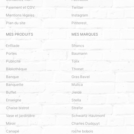
Paiement et CGV
Twitter
Mentions légales
Instagram
Plan du site
Pinterest
MES PRODUITS
MES MARQUES
Enfilade
5francs
Portes
Baumann
Publicité
Tolix
Bibliothèque
Thonet
Banque
Gras Ravel
Banquette
Mullca
Buffet
Jieldé
Enseigne
Stella
Chaise bistrot
Strafor
Vase et jardinière
Schwartz Hautmont
Miroir
Charles Dudouyt
Canapé
roche bobois