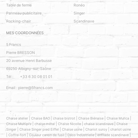
Table de ferme
Ronéo
Panneau publicitaire
Singer
Rocking-chair
Scandinave
MES COORDONNÉES
5 Francs
Pierre BRESSON
20 avenue Henri Barbusse
69250
Albigny-sur-Saône
Tél :
+33 6 30 08 01 01
Email :
pierre@5francs.com
|
|
|
|
|
Chaise atelier
Chaise BAO
chaise bistrot
Chaise Biénaise
Chaise Mullca
|
|
|
|
Chaise Multipl’s
chaise métal
Chaise Nicolle
chaise scandinave
Chaise
|
|
|
|
Singer
Chaise Singer pied Eiffel
Chaise usine
Chariot suroy
chariot usine
|
|
|
|
|
Coffre-fort
Couleur canon de fusil
Déco Industrielle
enfilade scandinave