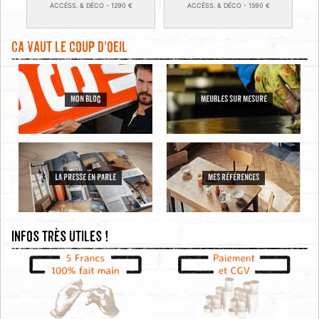
ACCÉSS. & DÉCO -
1290
€
ACCÉSS. & DÉCO -
1590
€
Ca vaut le coup d'oeil
MON BLOG
MEUBLES SUR MESURE
LA PRESSE EN PARLE
MES RÉFÉRENCES
Infos très utiles !