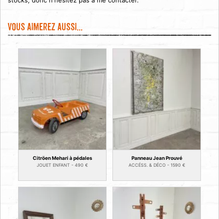
Vous aimerez aussi...
Citröen Mehari à pédales
Panneau Jean Prouvé
JOUET ENFANT -
490
€
ACCÉSS. & DÉCO -
1590
€