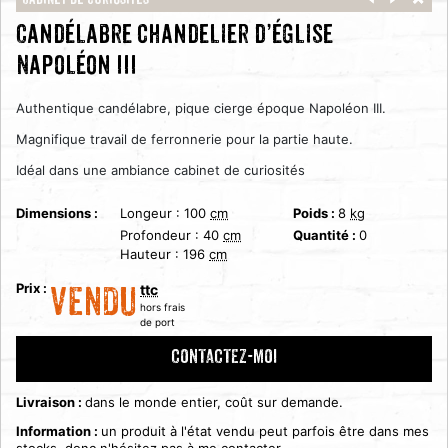
Cabinet de curiosités
Candélabre chandelier d’église
Napoléon III
Authentique candélabre, pique cierge époque Napoléon III.
Magnifique travail de ferronnerie pour la partie haute.
Idéal dans une ambiance cabinet de curiosités
Dimensions :
Longeur :
100
cm
Poids :
8
kg
Profondeur :
40
cm
Quantité :
0
Hauteur :
196
cm
Prix :
ttc
VENDU
hors frais
de port
CONTACTEZ-MOI
Livraison :
dans le monde entier, coût sur demande.
Information :
un produit à l'état vendu peut parfois être dans mes
stocks, donc n'hésitez pas à me contacter.