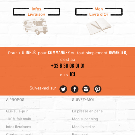
Pour +
, pour
ou tout simplement
,
D'INFOS
COMMANDER
BAVARDER
c'est au
+33 6 30 08 01 01
ICI
ou >
Suivez-moi sur
A PROPOS
SUIVEZ-MOI
Qui-suis-je ?
La presse en parle
100% fait main
Mon super blog
Infos livraisons
Mon livre d'or
Contactez moi !
Facebook