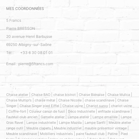
MES COORDONNÉES
5 Francs
Pierre BRESSON
20 avenue Henri Barbusse
69250
Albigny-sur-Saône
Tél :
+33 6 30 08 01 01
Email :
pierre@5francs.com
|
|
|
|
|
Chaise atelier
Chaise BAO
chaise bistrot
Chaise Biénaise
Chaise Mullca
|
|
|
|
Chaise Multipl’s
chaise métal
Chaise Nicolle
chaise scandinave
Chaise
|
|
|
|
Singer
Chaise Singer pied Eiffel
Chaise usine
Chariot suroy
chariot usine
|
|
|
|
|
Coffre-fort
Couleur canon de fusil
Déco Industrielle
enfilade scandinave
Sélectionnez
Nous évaluons votre expérience ?
|
|
|
|
Fauteuil club ancien
Gamelle atelier
Lampe atelier
Lampe emaillée
Lampe
une
|
|
|
|
Gras Ravel
Lampe industrielle
Lampe Mazda
Lampe Sanfil
Meuble atelier
option
|
|
|
|
range outil
Meuble clapets
Meuble industriel
meuble présentoir vintage
de
|
|
|
|
Meuble scandinave
Mobiliers industriels
paire fauteuil club
Patine
Pied