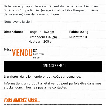
Belle pièce qui apportera assurément du cachet aussi bien dans
l’intérieur d’un particulier (usage initial de bibliothèque ou même
de vaisselier) que dans une boutique.
Nous avons la clé !
Dimensions :
Longeur :
160
cm
Poids :
90
kg
Profondeur :
37
cm
Quantité :
0
Hauteur :
205
cm
Prix :
ttc
VENDU
hors frais
de port
CONTACTEZ-MOI
Livraison :
dans le monde entier, coût sur demande.
Information :
un produit à l'état vendu peut parfois être dans mes
stocks, donc n'hésitez pas à me contacter.
Vous aimerez aussi...