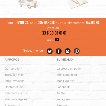
Pour +
, pour
ou tout simplement
,
D'INFOS
COMMANDER
BAVARDER
c'est au
+33 6 30 08 01 01
ICI
ou >
Suivez-moi sur
A PROPOS
SUIVEZ-MOI
Qui-suis-je ?
La presse en parle
100% fait main
Mon super blog
Infos livraisons
Mon livre d'or
Contactez moi !
Facebook
Paiement et CGV
Twitter
Mentions légales
Instagram
Plan du site
Pinterest