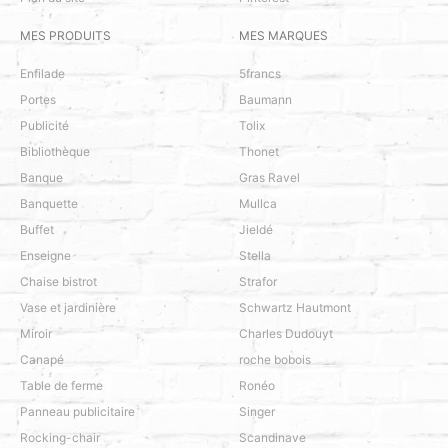
MES PRODUITS
MES MARQUES
Enfilade
5francs
Portes
Baumann
Publicité
Tolix
Bibliothèque
Thonet
Banque
Gras Ravel
Banquette
Mullca
Buffet
Jieldé
Enseigne
Stella
Chaise bistrot
Strafor
Vase et jardinière
Schwartz Hautmont
Miroir
Charles Dudouyt
Canapé
roche bobois
Table de ferme
Ronéo
Panneau publicitaire
Singer
Rocking-chair
Scandinave