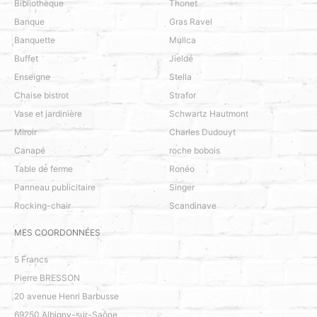
Bibliothèque
Thonet
Banque
Gras Ravel
Banquette
Mullca
Buffet
Jieldé
Enseigne
Stella
Chaise bistrot
Strafor
Vase et jardinière
Schwartz Hautmont
Miroir
Charles Dudouyt
Canapé
roche bobois
Table de ferme
Ronéo
Panneau publicitaire
Singer
Rocking-chair
Scandinave
MES COORDONNÉES
5 Francs
Pierre BRESSON
20 avenue Henri Barbusse
69250
Albigny-sur-Saône