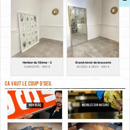
Herbier du 18ème - 2
Grand miroir de brasserie
CURIOSITÉS -
890
€
ACCÉSS. & DÉCO -
890
€
Ca vaut le coup d'oeil
MON BLOG
MEUBLES SUR MESURE