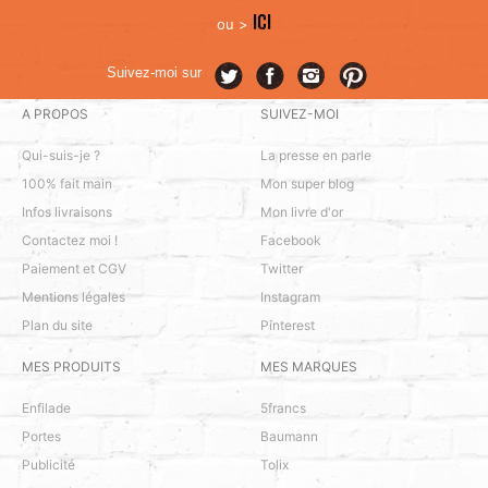
ICI
ou >
Suivez-moi sur
A PROPOS
SUIVEZ-MOI
Qui-suis-je ?
La presse en parle
100% fait main
Mon super blog
Infos livraisons
Mon livre d'or
Contactez moi !
Facebook
Paiement et CGV
Twitter
Mentions légales
Instagram
Plan du site
Pinterest
MES PRODUITS
MES MARQUES
Enfilade
5francs
Portes
Baumann
Publicité
Tolix